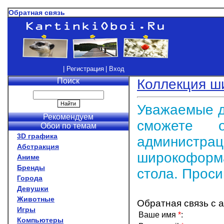
Обратная связь
| Регистрация
| Вход
Поиск
Коллекция ш
Уважаемые д
Рекомендуем
сможете 
Обои по темам
3D графика
админис
Абстракция
широкоформ
Аниме
Бренды
стола. Проси
Города
Девушки
Животные
Обратная связь с а
Игры
Ваше имя
*
:
Компьютеры