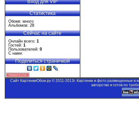
Вход для VIP
Статистика
Обоев: много
Альбомов: 28
Сейчас на сайте
Онлайн всего:
1
Гостей:
1
Пользователей:
0
С нами:
Поделиться страничкой
Сайт КартинкиОбои.ру © 2011-2013г. Картинки и фото размещенные в 
авторство и готов по треб