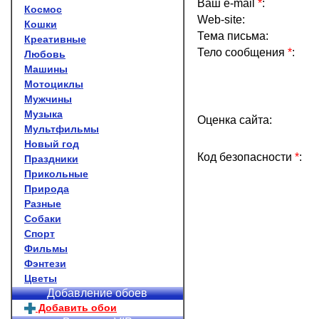
Ваш e-mail
*
:
Космос
Web-site:
Кошки
Тема письма:
Креативные
Тело сообщения
*
:
Любовь
Машины
Мотоциклы
Мужчины
Музыка
Оценка сайта:
Мультфильмы
Новый год
Код безопасности
*
:
Праздники
Прикольные
Природа
Разные
Собаки
Спорт
Фильмы
Фэнтези
Цветы
Добавление обоев
Добавить обои