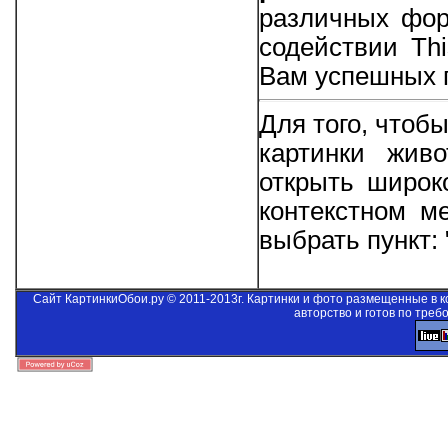
различных фор
содействии
Thi
Вам успешных п
Для того, чтоб
картинки жив
открыть широк
контекстном м
выбрать пункт:
Сайт КартинкиОбои.ру © 2011-2013г. Картинки и фото размещенные в 
авторство и готов по треб