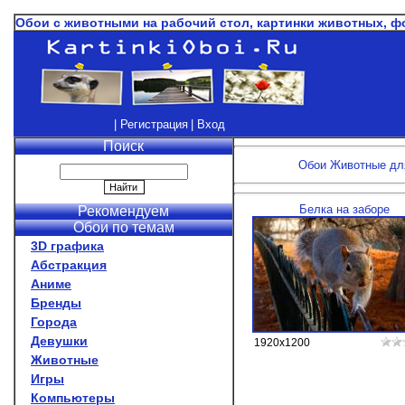
Обои с животными на рабочий стол, картинки животных, 
| Регистрация
| Вход
Поиск
Обои Животные для
Белка на заборе
Рекомендуем
Обои по темам
3D графика
Абстракция
Аниме
Бренды
Города
Девушки
1920x1200
Животные
Игры
Компьютеры