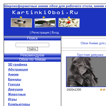
Широкоформатные аниме обои для рабочего стола, аниме 
| Регистрация
| Вход
Поиск
Обои Аниме для р
Грустная девушка
Рекомендуем
Обои по темам
3D графика
Абстракция
Аниме
Бренды
Города
Девушки
1920x1200
Животные
Игры
Компьютеры