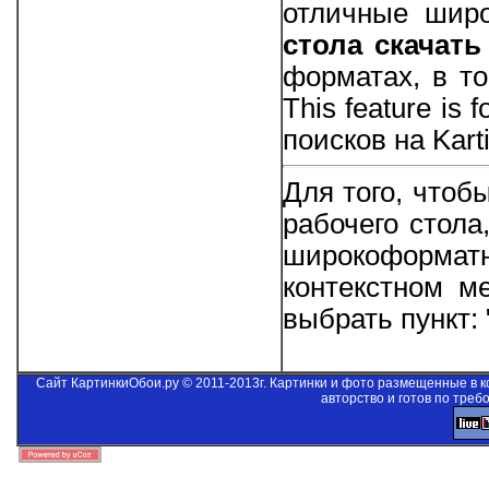
отличные шир
стола скачать
форматах, в то
This feature is 
поисков на Kart
Для того, что
рабочего стола
широкоформа
контекстном м
выбрать пункт:
Сайт КартинкиОбои.ру © 2011-2013г. Картинки и фото размещенные в 
авторство и готов по треб