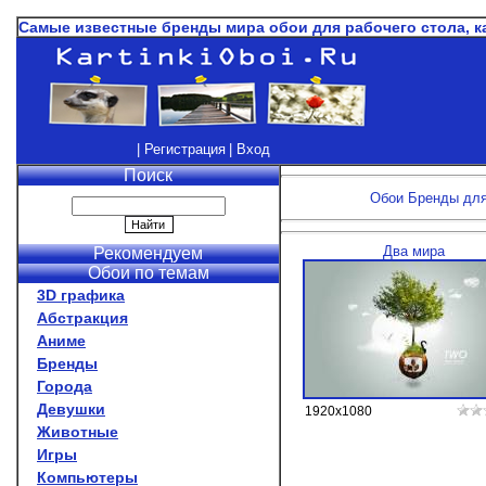
Самые известные бренды мира обои для рабочего стола, к
| Регистрация
| Вход
Поиск
Обои Бренды для 
Два мира
Рекомендуем
Обои по темам
3D графика
Абстракция
Аниме
Бренды
Города
Девушки
1920x1080
Животные
Игры
Компьютеры