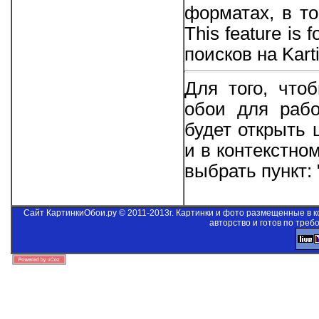
форматах, в то
This feature is 
поисков на Kart
Для того, что
обои для рабо
будет открыть
и в контекстно
выбрать пункт:
Сайт КартинкиОбои.ру © 2011-2013г. Картинки и фото размещенные в 
авторство и готов по треб