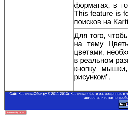
форматах, в то
This feature is 
поисков на Kart
Для того, чтоб
на тему Цвет
цветами, необ
в реальном раз
кнопку мышки
рисунком".
Сайт КартинкиОбои.ру © 2011-2013г. Картинки и фото размещенные в 
авторство и готов по треб