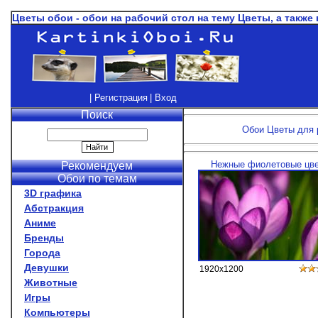
Цветы обои - обои на рабочий стол на тему Цветы, а также
| Регистрация
| Вход
Поиск
Обои Цветы для р
Нежные фиолетовые цв
Рекомендуем
Обои по темам
3D графика
Абстракция
Аниме
Бренды
Города
Девушки
1920x1200
Животные
Игры
Компьютеры