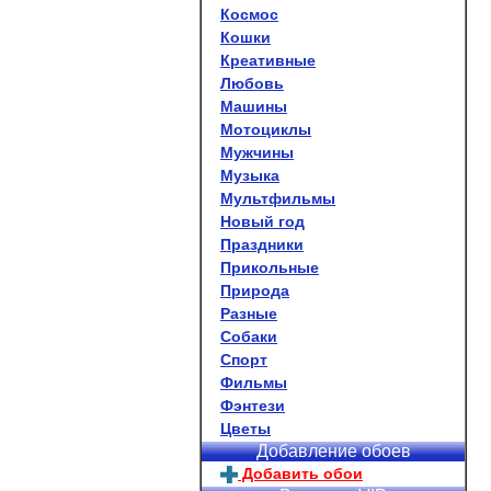
Космос
Кошки
Креативные
Любовь
Машины
Мотоциклы
Мужчины
Музыка
Мультфильмы
Новый год
Праздники
Прикольные
Природа
Разные
Собаки
Спорт
Фильмы
Фэнтези
Цветы
Добавление обоев
Добавить обои