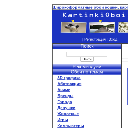
Широкоформатные обои кошки, карти
| Регистрация
| Вход
Поиск
Рекомендуем
Обои по темам
3D графика
Абстракция
Аниме
Бренды
Города
Девушки
Животные
Игры
Компьютеры