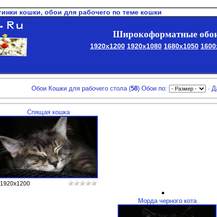
нки кошки, обои для рабочего по теме кошки
Широкоформатные обои
1920x1200
1920x1080
1680x1050
1600
Обои Кошки для рабочего стола (
58
) Обои по:
·
Д
Спящая кошка
1920x1200
Морда черного кота