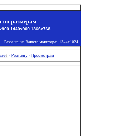
 по размерам
x900
1440x900
1366x768
Разрешение Вашего монитора:
1344x1024
ате
·
Рейтингу
·
Просмотрам