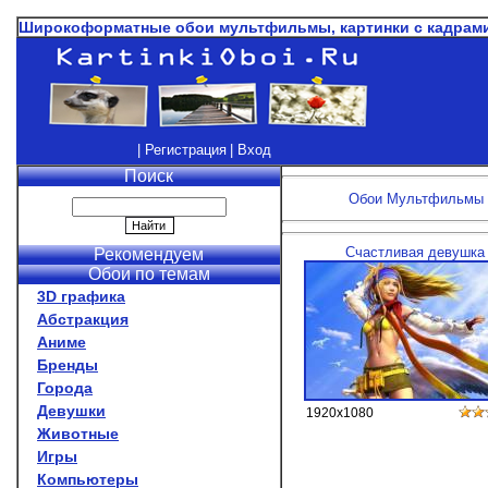
Широкоформатные обои мультфильмы, картинки с кадрами
| Регистрация
| Вход
Поиск
Обои Мультфильмы д
Счастливая девушка
Рекомендуем
Обои по темам
3D графика
Абстракция
Аниме
Бренды
Города
Девушки
1920x1080
Животные
Игры
Компьютеры