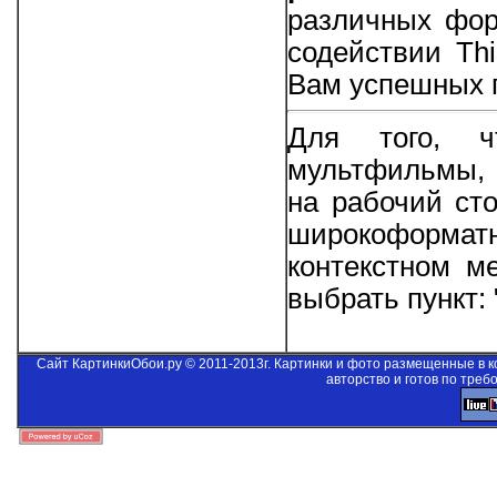
различных фор
содействии
Thi
Вам успешных п
Для того, ч
мультфильмы, 
на рабочий ст
широкоформа
контекстном м
выбрать пункт:
Сайт КартинкиОбои.ру © 2011-2013г. Картинки и фото размещенные в 
авторство и готов по треб