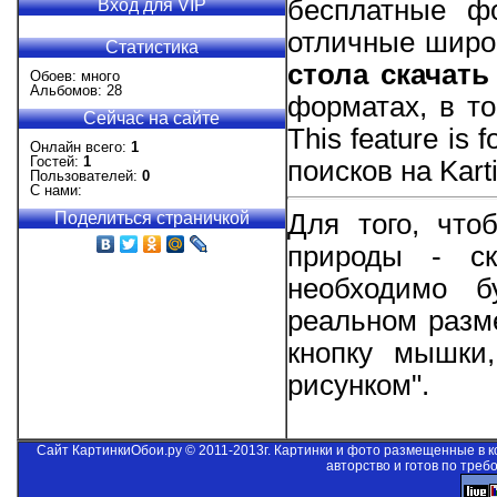
бесплатные фо
Вход для VIP
отличные шир
Статистика
стола скачать
Обоев: много
Альбомов: 28
форматах, в то
Сейчас на сайте
This feature is 
Онлайн всего:
1
Гостей:
1
поисков на Kart
Пользователей:
0
С нами:
Поделиться страничкой
Для того, что
природы - ск
необходимо б
реальном разм
кнопку мышки
рисунком".
Сайт КартинкиОбои.ру © 2011-2013г. Картинки и фото размещенные в 
авторство и готов по треб