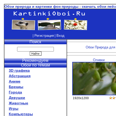
Обои природа и картинки фон природы - скачать обои пейз
| Регистрация
| Вход
Поиск
Обои Природа для 
Оливки
Рекомендуем
Обои по темам
3D графика
Абстракция
Аниме
Бренды
Города
Девушки
1920x1200
Животные
Игры
Компьютеры