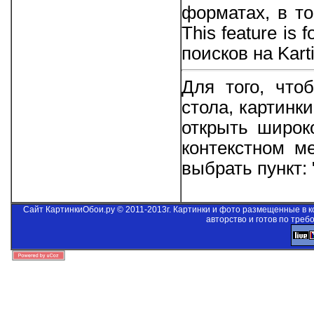
форматах, в то
This feature is 
поисков на Kart
Для того, что
стола, картинк
открыть широк
контекстном м
выбрать пункт:
Сайт КартинкиОбои.ру © 2011-2013г. Картинки и фото размещенные в 
авторство и готов по треб