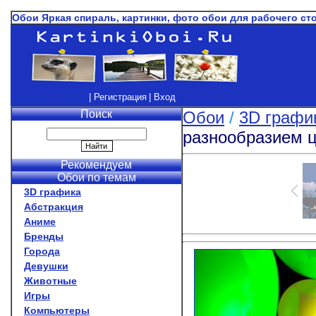
Обои Яркая спираль, картинки, фото обои для рабочего ст
| Регистрация
| Вход
Поиск
Обои
/
3D графи
разнообразием 
Рекомендуем
Обои по темам
3D графика
Абстракция
Аниме
Бренды
Города
Девушки
Животные
Игры
Компьютеры