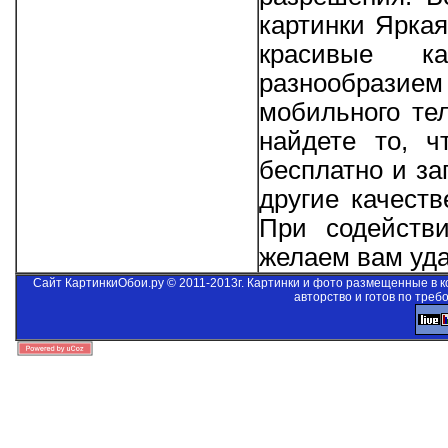
картинки Яркая
красивые к
разнообрази
мобильного те
найдете то, ч
бесплатно и за
другие качеств
При содейст
желаем вам уда
Сайт КартинкиОбои.ру © 2011-2013г. Картинки и фото размещенные в 
авторство и готов по треб