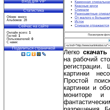
Вход для VIP
Каменная спиральна
Красные круги
Спирали
Статистика
Разноцветные спира
Обоев: много
От малого к большом
Альбомов: 28
Исток
Спирали отражаются
Сейчас на сайте
Онлайн всего:
1
Посмотрели фотог
Гостей:
1
Пользователей:
0
С нами:
Поделиться страничкой
Легко
скачать
на рабочий сто
регистрации.
картинки нес
Простой поис
картинки и об
мониторе и 
фантастически
разрешения. Б