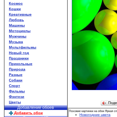
Космос
Кошки
Креативные
Любовь
Машины
Мотоциклы
Мужчины
Музыка
Мультфильмы
Новый год
Праздники
Прикольные
Природа
Разные
Собаки
Спорт
Фильмы
Фэнтези
Цветы
Поде
Добавление обоев
Похожие картинки на обои Яркая сп
Добавить обои
Новогодние цвета