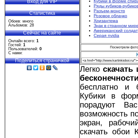
Кубики в форме спир
Вход для VIP
Ряды кубиков-рубико
Разъем-монстр
Статистика
Розовое облачко
Хризантема
Обоев: много
Альбомов: 28
Знак в странном мир
Американский солдат
Сейчас на сайте
Серая nvidia
Онлайн всего:
1
Гостей:
1
Посмотрели фотог
Пользователей:
0
С нами:
Поделиться страничкой
Легко
скачать
бесконечност
бесплатно и 
Кубики в форм
порадуют Вас
возможность по
экран, рабоч
скачать обои 