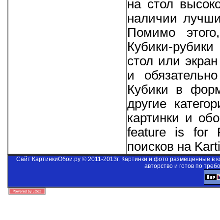
на стол высоко
наличии лучши
Помимо этого
Кубики-рубики
стол или экра
и обязательно
Кубики в форм
другие катего
картинки и об
feature is for
поисков на Kart
Сайт КартинкиОбои.ру © 2011-2013г. Картинки и фото размещенные в 
авторство и готов по треб