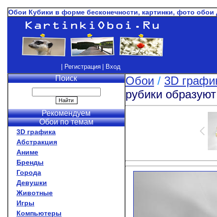
Обои Кубики в форме бесконечности, картинки, фото обои
| Регистрация
| Вход
Поиск
Обои
/
3D графи
рубики образуют
Рекомендуем
Обои по темам
3D графика
Абстракция
Аниме
Бренды
Города
Девушки
Животные
Игры
Компьютеры