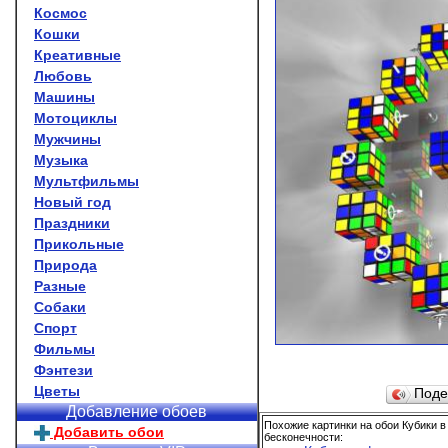
Космос
Кошки
Креативные
Любовь
Машины
Мотоциклы
Мужчины
Музыка
Мультфильмы
Новый год
Праздники
Прикольные
Природа
Разные
Собаки
Спорт
Фильмы
Фэнтези
Цветы
Поде
Добавление обоев
Похожие картинки на обои Кубики 
Добавить обои
бесконечности: