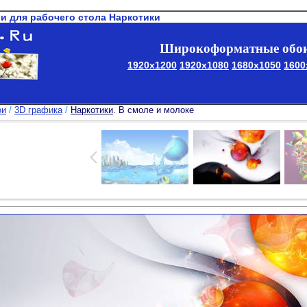
ои для рабочего стола Наркотики
Широкоформатные обои
1920x1200
1920x1080
1680x1050
1600
ои
/
3D графика
/
Наркотики
. В смоле и молоке