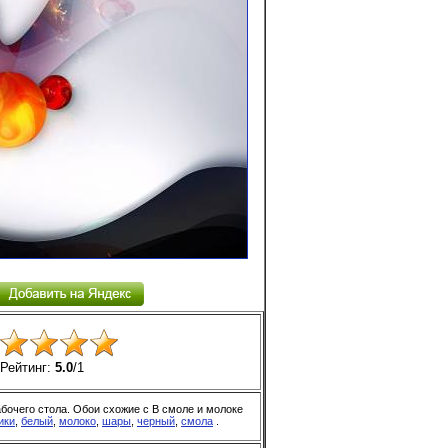
Рейтинг:
5.0
/
1
бочего стола. Обои схожие с В смоле и молоке
ики
,
белый
,
молоко
,
шары
,
черный
,
смола
.