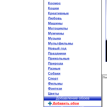
Космос
Кошки
Креативные
Любовь
Машины
Мотоциклы
Мужчины
Музыка
Мультфильмы
Новый год
Праздники
Прикольные
Природа
Разные
Собаки
Пох
Спорт
Фильмы
Фэнтези
Цветы
Добавление обоев
Добавить обои