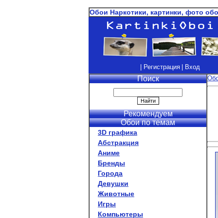
Обои Наркотики, картинки, фото об
| Регистрация
| Вход
Поиск
Об
Рекомендуем
Обои по темам
3D графика
Абстракция
Аниме
Бренды
Города
Девушки
Животные
Игры
Компьютеры