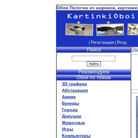
Обои Полотно из шариков, картинки
| Регистрация
| Вход
Поиск
Об
Рекомендуем
Обои по темам
3D графика
Абстракция
Аниме
Бренды
Города
Девушки
Животные
Игры
Компьютеры