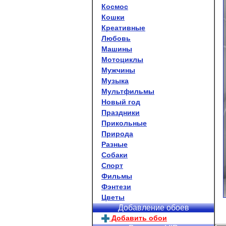
Космос
Кошки
Креативные
Любовь
Машины
Мотоциклы
Мужчины
Музыка
Мультфильмы
Новый год
Праздники
Прикольные
Природа
Разные
Собаки
Спорт
Фильмы
Фэнтези
Цветы
Добавление обоев
Добавить обои