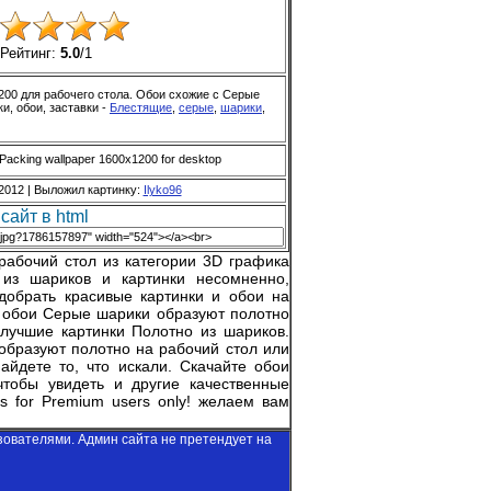
Рейтинг:
5.0
/
1
200 для рабочего стола. Обои схожие с Серые
и, обои, заставки -
Блестящие
,
серые
,
шарики
,
Packing wallpaper 1600x1200 for desktop
2012 |
Выложил картинку
:
Ilyko96
сайт в html
рабочий стол из категории 3D графика
из шариков и картинки несомненно,
добрать красивые картинки и обои на
ь обои Серые шарики образуют полотно
 лучшие картинки Полотно из шариков.
образуют полотно на рабочий стол или
йдете то, что искали. Скачайте обои
чтобы увидеть и другие качественные
is for Premium users only!
желаем вам
зователями. Админ сайта не претендует на