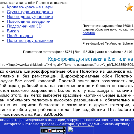
ожие картинки на обои Полотно из шариков:
Кроваво-красные шары
Скульптура из шариков
Новогодние украшения
Новогодние звездочки
Подсолнечник 3D
Полотно из шариков обои 1600x1
шарики образуют полотно картинк
Бисер
полотно
.
Полёт шаров
Полотно треугольников
Free download Yet Another Sphere 
Посмотрели фотографию : 5784 | Вес: 118.3Kb | Фото в альбоме с 31.01.
Код-строчка для вставки в блог или на 
гко
скачать широкоформатные обои Полотно из шариков
на 
сплатно и без регистрации. Широкоформатные обои Полотно 
радуют Вас своей красотой. Простой поиск даст возможность по
бой экран, рабочий стол на вашем мониторе и бесплатно скачат
 стол высокого разрешения. Более того, у нас всегда в наличии
мимо этого, вы легко выберете красивые картинки Серые шарики 
ран мобильного телефона высокого разрешения и обязательно на
лотно из шариков бесплатно и загляните в другие категории, 
ртинки и обои для рабочего стола. При содействии
This feature 
чных поисков на KartinkiOboi.Ru
инки и фото размещенные в коллекции, загружены нашими постоянными поль
авторство и готов по требованию автора, тут же удалить любую картинку.