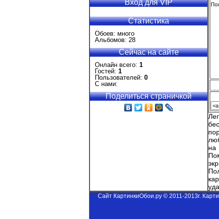
Вход для VIP
Пох
Статистика
Обоев: много
Альбомов: 28
Сейчас на сайте
Онлайн всего:
1
Гостей:
1
Пользователей:
0
С нами:
Поделиться страничкой
Ле
бе
по
лю
на
По
эк
По
ка
уда
Сайт КартинкиОбои.ру © 2011-2013г. Карт