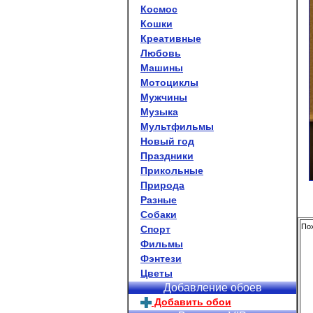
Космос
Кошки
Креативные
Любовь
Машины
Мотоциклы
Мужчины
Музыка
Мультфильмы
Новый год
Праздники
Прикольные
Природа
Разные
Собаки
Пох
Спорт
Фильмы
Фэнтези
Цветы
Добавление обоев
Добавить обои