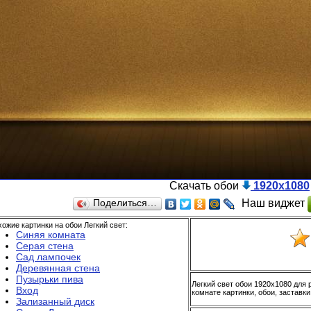
Скачать обои
1920x1080
Наш виджет
Поделиться…
ожие картинки на обои Легкий свет:
Синяя комната
Серая стена
Сад лампочек
Деревянная стена
Пузырьки пива
Легкий свет обои 1920x1080 для 
Вход
комнате картинки, обои, заставки
Зализанный диск