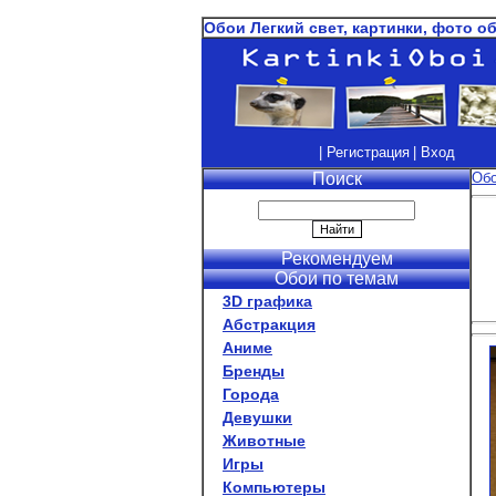
Обои Легкий свет, картинки, фото о
| Регистрация
| Вход
Поиск
Об
Рекомендуем
Обои по темам
3D графика
Абстракция
Аниме
Бренды
Города
Девушки
Животные
Игры
Компьютеры