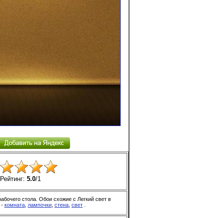
Рейтинг:
5.0
/
1
рабочего стола. Обои схожие с Легкий свет в
 -
комната
,
лампочки
,
стена
,
свет
.