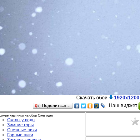
Скачать обои
1920x1200
Наш виджет
Поделиться…
ожие картинки на обои Снег идет:
Скалы у воды
Зимние горы
Снежные пики
Горные пики
Зимние деревья