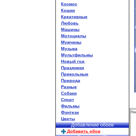
Космос
Кошки
Креативные
Любовь
Машины
Мотоциклы
Мужчины
Музыка
Мультфильмы
Новый год
Праздники
Прикольные
Природа
Разные
Собаки
Спорт
Фильмы
Фэнтези
Пох
Цветы
Добавление обоев
Добавить обои