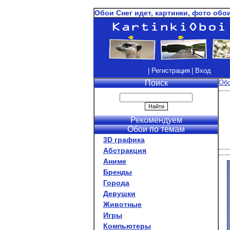
Обои Снег идет, картинки, фото обо
| Регистрация
| Вход
Поиск
Об
Рекомендуем
Обои по темам
3D графика
Абстракция
Аниме
Бренды
Города
Девушки
Животные
Игры
Компьютеры