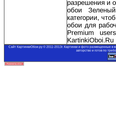
разрешения и о
обои Зеленый
категории, что
обои для рабо
Premium users
KartinkiOboi.Ru
Сайт КартинкиОбои.ру © 2011-2013г. Картинки и фото размещенные в 
авторство и готов по треб