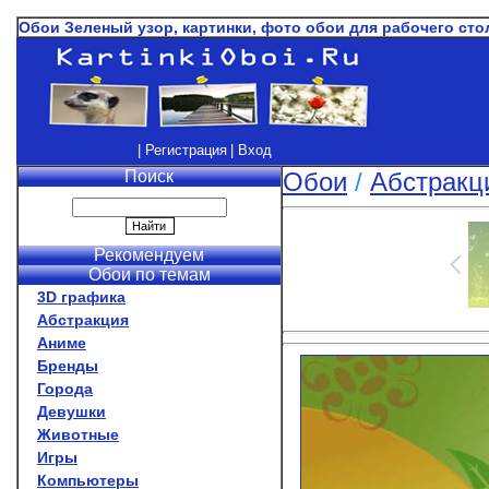
Обои Зеленый узор, картинки, фото обои для рабочего сто
| Регистрация
| Вход
Поиск
Обои
/
Абстракц
Рекомендуем
Обои по темам
3D графика
Абстракция
Аниме
Бренды
Города
Девушки
Животные
Игры
Компьютеры