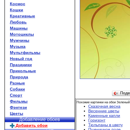
Космос
Кошки
Креативные
Любовь
Машины
Мотоциклы
Мужчины
Музыка
Мультфильмы
Новый год
Праздники
Прикольные
Природа
Разные
Собаки
Поде
Спорт
Фильмы
Похожие картинки на обои Зеленый
Сказочная весна
Фэнтези
Весенние цветы
Цветы
Каменные капли
Добавление обоев
Горизонт
Тюльпаны в цвету
Добавить обои
Пшеничное поле