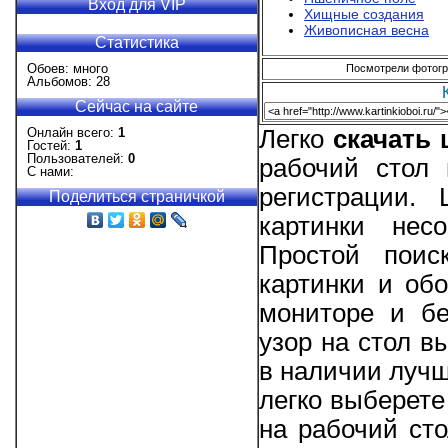
Вход для VIP
Хищные создания
Живописная весна
Статистика
Обоев: много
Посмотрели фотогра
Альбомов: 28
Сейчас на сайте
Онлайн всего:
1
Легко
скачать
Гостей:
1
Пользователей:
0
рабочий стол 
С нами:
регистрации.
Поделиться страничкой
картинки нес
Простой поис
картинки и об
мониторе и бе
узор на стол в
в наличии лучш
легко выберете
на рабочий ст