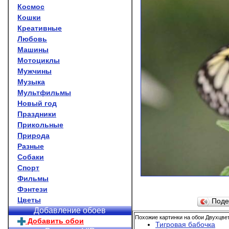
Космос
Кошки
Креативные
Любовь
Машины
Мотоциклы
Мужчины
Музыка
Мультфильмы
Новый год
Праздники
Прикольные
Природа
Разные
Собаки
Спорт
Фильмы
Фэнтези
Цветы
Поде
Добавление обоев
Похожие картинки на обои Двухцве
Добавить обои
Тигровая бабочка