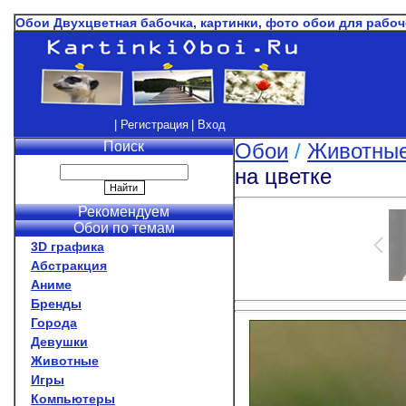
Обои Двухцветная бабочка, картинки, фото обои для рабоч
| Регистрация
| Вход
Поиск
Обои
/
Животны
на цветке
Рекомендуем
Обои по темам
3D графика
Абстракция
Аниме
Бренды
Города
Девушки
Животные
Игры
Компьютеры