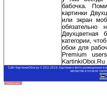
бабочка. Пом
картинки Двух
или экран моб
обязательно 
Двухцветная 
категории, что
обои для рабо
Premium users
KartinkiOboi.Ru
Сайт КартинкиОбои.ру © 2011-2013г. Картинки и фото размещенные в 
авторство и готов по треб