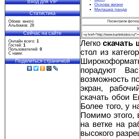
Вход для VIP
Основа жизни
Милашка панда
Статистика
Обоев: много
Посмотрели фотогра
Альбомов: 28
Сейчас на сайте
Онлайн всего:
1
Легко
скачать
Гостей:
1
Пользователей:
0
стол из катего
С нами:
Широкоформат
Поделиться страничкой
порадуют Вас
возможность по
экран, рабоч
скачать обои Е
Более того, у 
Помимо этого, 
на ветке на р
высокого разре