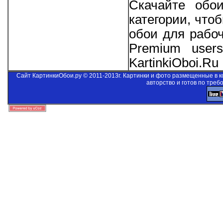
Скачайте обо
категории, что
обои для рабо
Premium users
KartinkiOboi.Ru
Сайт КартинкиОбои.ру © 2011-2013г. Картинки и фото размещенные в 
авторство и готов по треб