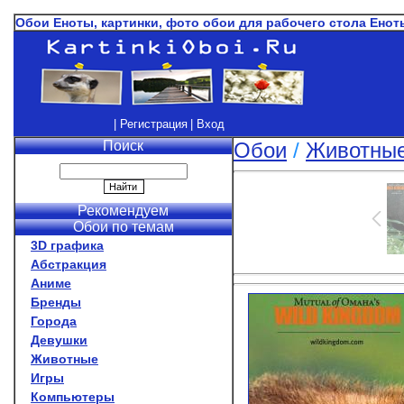
Обои Еноты, картинки, фото обои для рабочего стола Енот
| Регистрация
| Вход
Поиск
Обои
/
Животны
Рекомендуем
Обои по темам
3D графика
Абстракция
Аниме
Бренды
Города
Девушки
Животные
Игры
Компьютеры