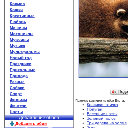
Космос
Кошки
Креативные
Любовь
Машины
Мотоциклы
Мужчины
Музыка
Мультфильмы
Новый год
Праздники
Прикольные
Природа
Разные
Собаки
Поде
Спорт
Фильмы
Похожие картинки на обои Еноты:
Красивая птичка
Фэнтези
Попугай
Цветы
Весенние цветы
Добавление обоев
Зеленый полоз
Три дерева на холме
Добавить обои
Змея