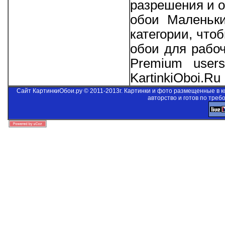
разрешения и о
обои Маленьки
категории, что
обои для рабо
Premium users
KartinkiOboi.Ru
Сайт КартинкиОбои.ру © 2011-2013г. Картинки и фото размещенные в 
авторство и готов по треб