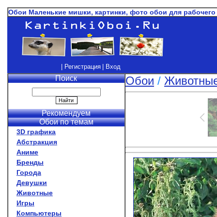
Обои Маленькие мишки, картинки, фото обои для рабочего
| Регистрация
| Вход
Поиск
Обои
/
Животны
Рекомендуем
Обои по темам
3D графика
Абстракция
Аниме
Бренды
Города
Девушки
Животные
Игры
Компьютеры