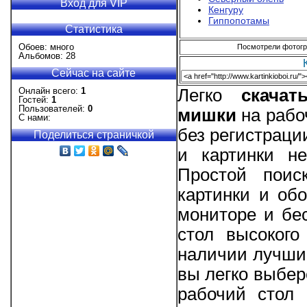
Вход для VIP
Кенгуру
Гиппопотамы
Статистика
Обоев: много
Посмотрели фотогра
Альбомов: 28
Сейчас на сайте
Онлайн всего:
1
Легко
скача
Гостей:
1
Пользователей:
0
мишки
на рабо
С нами:
без регистрац
Поделиться страничкой
и картинки не
Простой поис
картинки и об
мониторе и бе
стол высокого
наличии лучши
вы легко выбер
рабочий стол 