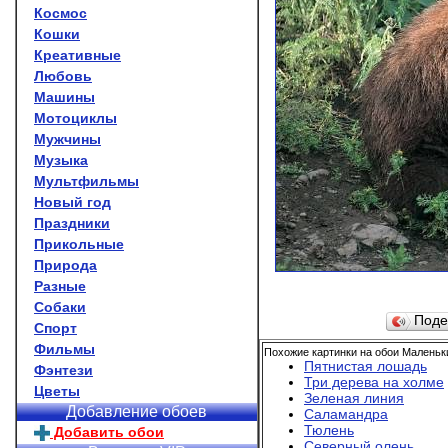
Космос
Кошки
Креативные
Любовь
Машины
Мотоциклы
Мужчины
Музыка
Мультфильмы
Новый год
Праздники
Прикольные
Природа
Разные
Собаки
Поде
Спорт
Фильмы
Похожие картинки на обои Маленьк
Пятнистая лошадь
Фэнтези
Три дерева на холме
Цветы
Зеленая линия
Добавление обоев
Саламандра
Тюлень
Добавить обои
Северный олень