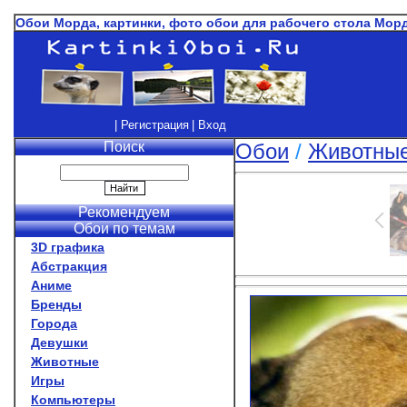
Обои Морда, картинки, фото обои для рабочего стола Мор
| Регистрация
| Вход
Поиск
Обои
/
Животны
Рекомендуем
Обои по темам
3D графика
Абстракция
Аниме
Бренды
Города
Девушки
Животные
Игры
Компьютеры