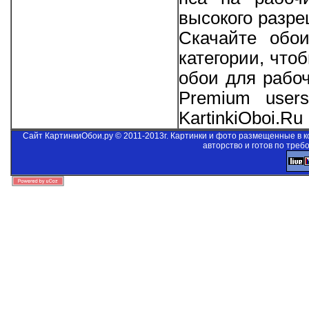
высокого разре
Скачайте обо
категории, что
обои для рабо
Premium users
KartinkiOboi.Ru
Сайт КартинкиОбои.ру © 2011-2013г. Картинки и фото размещенные в 
авторство и готов по треб