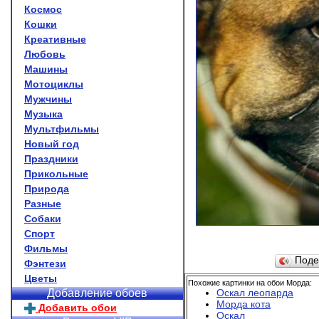
Космос
Кошки
Креативные
Любовь
Машины
Мотоциклы
Мужчины
Музыка
Мультфильмы
Новый год
Праздники
Прикольные
Природа
Разные
Собаки
Спорт
Фильмы
Поде
Фэнтези
Цветы
Похожие картинки на обои Морда:
Оскал леопарда
Добавление обоев
Морда кота
Добавить обои
Оскал