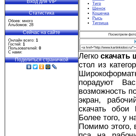
Вход для VIP
Тигр
Щенок
Статистика
Кошечка
Рысь
Обоев: много
Тигрица
Альбомов: 28
Сейчас на сайте
Посмотрели фотог
Онлайн всего:
1
Гостей:
1
Пользователей:
0
С нами:
Легко
скачать
Поделиться страничкой
стол из катего
Широкоформат
порадуют Вас
возможность по
экран, рабоч
скачать обои 
Более того, у 
Помимо этого, 
пса на рабоч