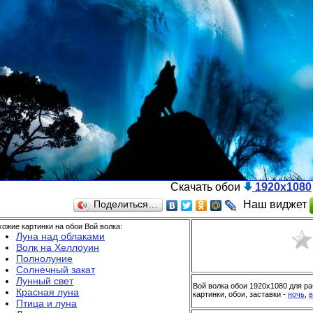
Скачать обои
1920x1080
Наш виджет
Поделиться…
ожие картинки на обои Вой волка:
Луна над облаками
Волк на Хеллоуин
Полнолуние
Солнечный закат
Лунный свет
Вой волка обои 1920x1080 для ра
Красная луна
картинки, обои, заставки -
ночь
,
в
Птица и луна