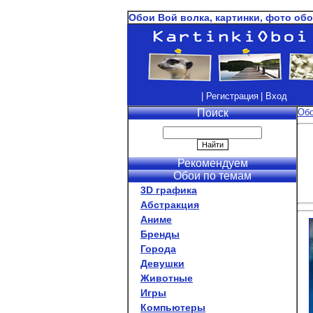
Обои Вой волка, картинки, фото обо
| Регистрация
| Вход
Поиск
Об
Рекомендуем
Обои по темам
3D графика
Абстракция
Аниме
Бренды
Города
Девушки
Животные
Игры
Компьютеры