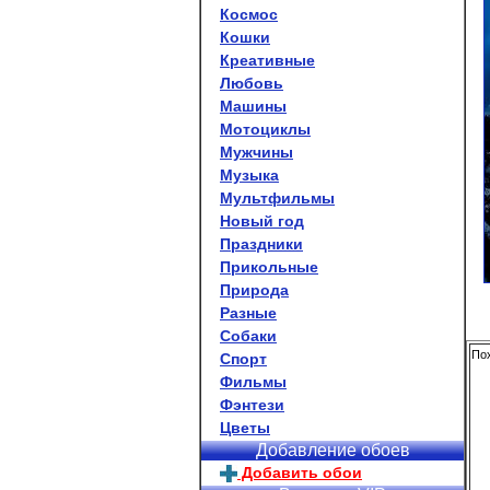
Космос
Кошки
Креативные
Любовь
Машины
Мотоциклы
Мужчины
Музыка
Мультфильмы
Новый год
Праздники
Прикольные
Природа
Разные
Собаки
Пох
Спорт
Фильмы
Фэнтези
Цветы
Добавление обоев
Добавить обои