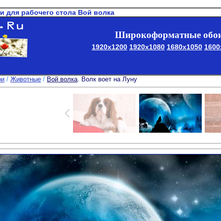
и для рабочего стола Вой волка
Широкоформатные обои
1920x1200
1920x1080
1680x1050
1600
ои
/
Животные
/
Вой волка
. Волк воет на Луну