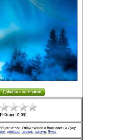
Рейтинг:
0.0
/
0
бочего стола. Обои схожие с Волк воет на Луну
олк
,
деревья
,
звезды
,
контур
,
Луна
.