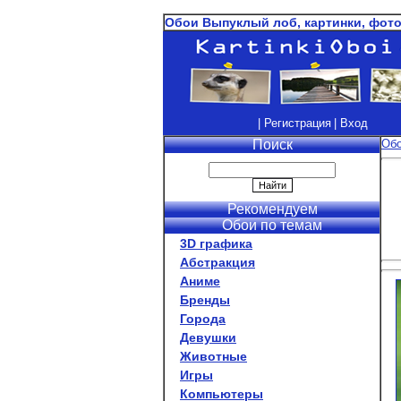
Обои Выпуклый лоб, картинки, фото
| Регистрация
| Вход
Поиск
Об
Рекомендуем
Обои по темам
3D графика
Абстракция
Аниме
Бренды
Города
Девушки
Животные
Игры
Компьютеры