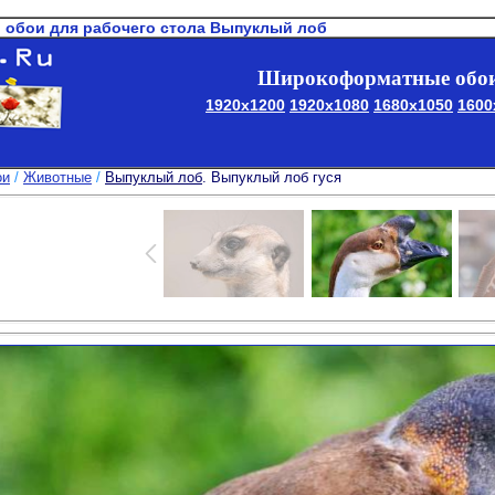
 обои для рабочего стола Выпуклый лоб
Широкоформатные обои
1920x1200
1920x1080
1680x1050
1600
ои
/
Животные
/
Выпуклый лоб
. Выпуклый лоб гуся