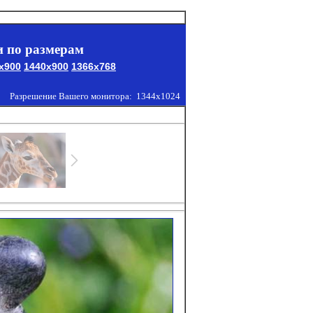
 по размерам
x900
1440x900
1366x768
Разрешение Вашего монитора:
1344x1024