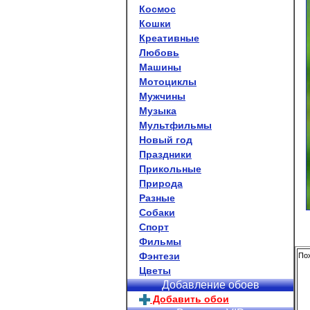
Космос
Кошки
Креативные
Любовь
Машины
Мотоциклы
Мужчины
Музыка
Мультфильмы
Новый год
Праздники
Прикольные
Природа
Разные
Собаки
Спорт
Фильмы
Фэнтези
Пох
Цветы
Добавление обоев
Добавить обои