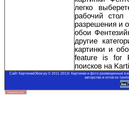
легко выберет
рабочий стол 
разрешения и о
обои Фентезий
другие катего
картинки и об
feature is for
поисков на Kart
Сайт КартинкиОбои.ру © 2011-2013г. Картинки и фото размещенные в 
авторство и готов по треб