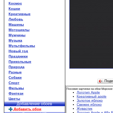
Космос
Кошки
Креативные
Любовь
Машины
Мотоциклы
Мужчины
Музыка
Мультфильмы
Новый год
Праздники
Прикольные
Природа
Разные
Собаки
Поде
Спорт
Фильмы
Похожие картинки на обои Морское 
Логотип Apple
Фэнтези
Креативный apple
Цветы
Золотое яблоко
Добавление обоев
Свежее яблоко
Жувастик
Добавить обои
Логотип Apple и Alfa