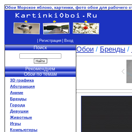
Обои Морское яблоко, картинки, фото обои для рабочего 
| Регистрация
| Вход
Поиск
Обои
/
Бренды
/
Рекомендуем
Обои по темам
3D графика
Абстракция
Аниме
Бренды
Города
Девушки
Животные
Игры
Компьютеры