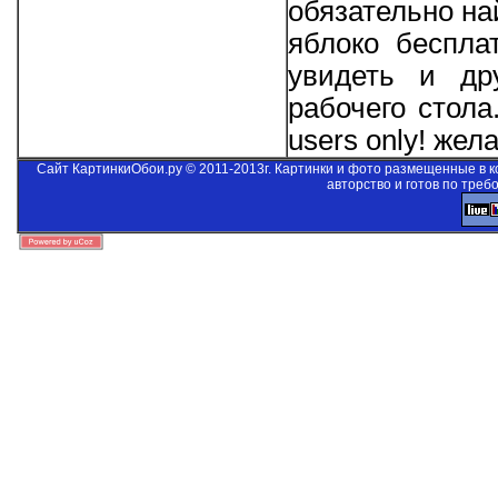
обязательно на
яблоко беспла
увидеть и др
рабочего стол
users only!
желае
Сайт КартинкиОбои.ру © 2011-2013г. Картинки и фото размещенные в 
авторство и готов по треб