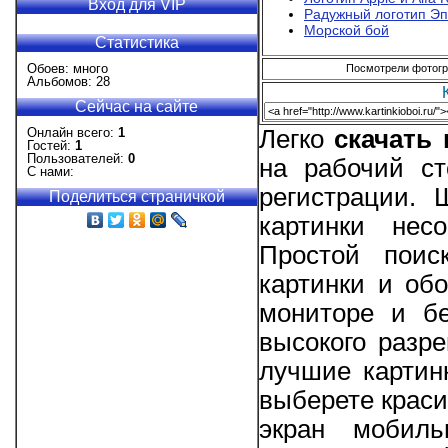
Вход для VIP
Радужный логотип Э
Морской бой
Статистика
Обоев: много
Посмотрели фотогра
Альбомов: 28
Сейчас на сайте
Онлайн всего:
1
Легко
скачать
Гостей:
1
Пользователей:
0
на рабочий ст
С нами:
регистрации.
Поделиться страничкой
картинки нес
Простой поис
картинки и об
мониторе и бе
высокого разре
лучшие картин
выберете краси
экран мобиль