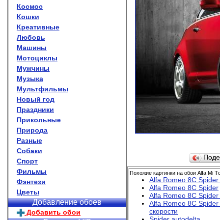
Космос
Кошки
Креативные
Любовь
Машины
Мотоциклы
Мужчины
Музыка
Мультфильмы
Новый год
Праздники
Прикольные
Природа
Разные
Собаки
Поде
Спорт
Фильмы
Похожие картинки на обои Alfa Mi Тo
Alfa Romeo 8C Spider
Фэнтези
Alfa Romeo 8C Spider
Цветы
Alfa Romeo 8C Spide
Добавление обоев
Alfa Romeo 8C Spider
скорости
Добавить обои
Spider autodelta