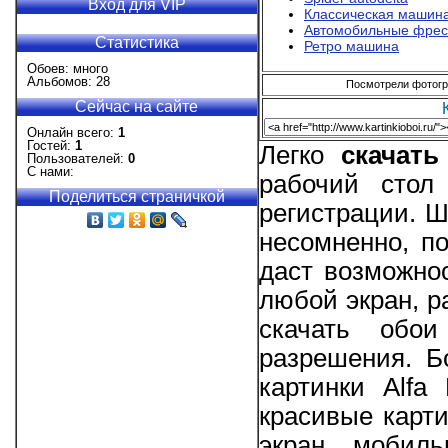
Вход для VIP
Классическая машин
Автомобильные фрес
Статистика
Ретро машина
Обоев: много
Альбомов: 28
Посмотрели фотогра
Сейчас на сайте
Онлайн всего:
1
Гостей:
1
Легко
скачат
Пользователей:
0
С нами:
рабочий стол
Поделиться страничкой
регистрации. Ш
несомненно, п
даст возможно
любой экран, р
скачать обо
разрешения. Б
картинки Alfa
красивые карт
экран мобиль