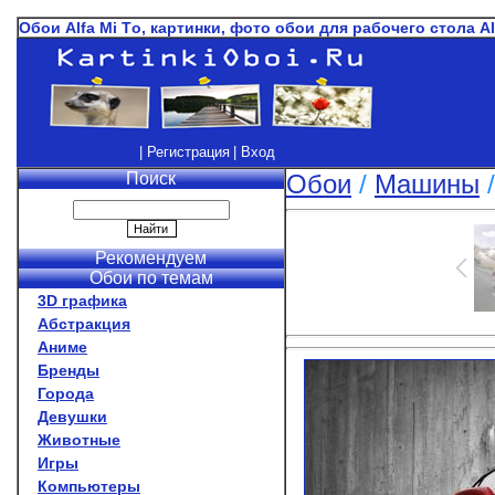
Обои Alfa Mi Тo, картинки, фото обои для рабочего стола Al
| Регистрация
| Вход
Поиск
Обои
/
Машины
Рекомендуем
Обои по темам
3D графика
Абстракция
Аниме
Бренды
Города
Девушки
Животные
Игры
Компьютеры