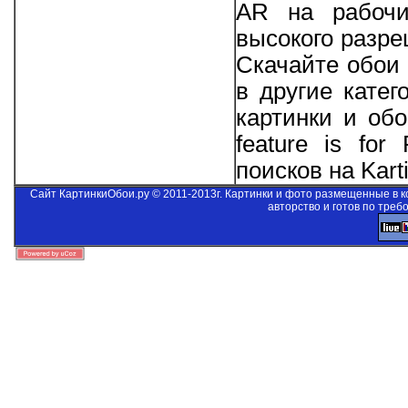
AR на рабочи
высокого разре
Скачайте обои 
в другие катег
картинки и об
feature is for
поисков на Kart
Сайт КартинкиОбои.ру © 2011-2013г. Картинки и фото размещенные в 
авторство и готов по треб