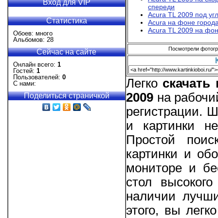
Вход для VIP
спереди
Acura TL 2009 под уг
Статистика
Acura на фоне город
Acura TL 2009 на фо
Обоев: много
Альбомов: 28
Посмотрели фотогра
Сейчас на сайте
Онлайн всего:
1
Гостей:
1
Пользователей:
0
Легко
скачать
С нами:
2009
на рабочий
Поделиться страничкой
регистрации. 
и картинки не
Простой поис
картинки и об
мониторе и бе
стол высокого
наличии лучши
этого, вы легк