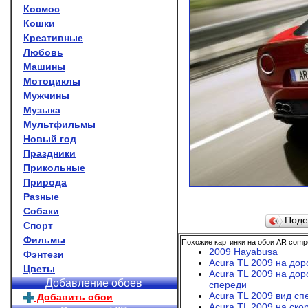
Космос
Кошки
Креативные
Любовь
Машины
Мотоциклы
Мужчины
Музыка
Мультфильмы
Новый год
Праздники
Прикольные
Природа
Разные
Собаки
Поде
Спорт
Фильмы
Похожие картинки на обои AR compe
2009 Hayabusa
Фэнтези
Acura TL 2009 на дор
Цветы
Acura TL 2009 на дор
Добавление обоев
спереди
Acura TL 2009 вид сп
Добавить обои
Acura TL 2009 на ско