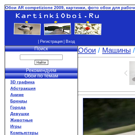
Обои AR competizione 2009, картинки, фото обои для рабоч
| Регистрация
| Вход
Поиск
Обои
/
Машины
Рекомендуем
Обои по темам
3D графика
Абстракция
Аниме
Бренды
Города
Девушки
Животные
Игры
Компьютеры