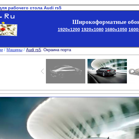
для рабочего стола Аudi rs5
Широкоформатные обои
1920x1200
1920x1080
1680x1050
1600
ои
/
Машины
/
Аudi rs5
. Окраина порта