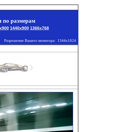
 по размерам
x900
1440x900
1366x768
Разрешение Вашего монитора:
1344x1024