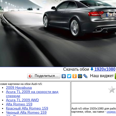
Скачать обои
1920x1080
Наш виджет
Поделиться…
ожие картинки на обои Аudi rs5:
2009 Hayabusa
Acura TL 2009 на скорости вид
спереди
Acura TL 2009 AWD
Alfa Romeo 159
Красный Alfa Romeo 159
Аudi rs5 обои 1920x1080 для раб
картинки, обои, заставки -
скорос
Черный Alfa Romeo 159