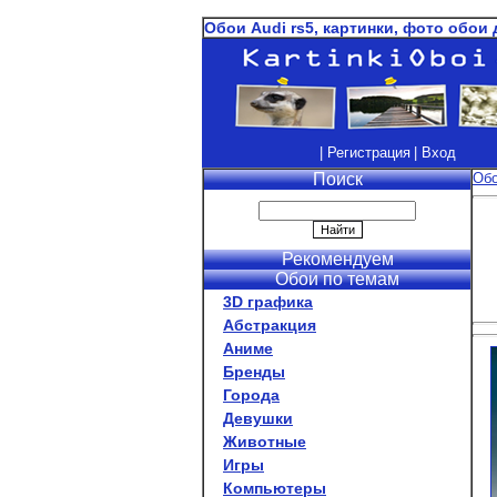
Обои Аudi rs5, картинки, фото обои 
| Регистрация
| Вход
Поиск
Об
Рекомендуем
Обои по темам
3D графика
Абстракция
Аниме
Бренды
Города
Девушки
Животные
Игры
Компьютеры