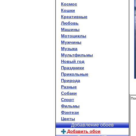
Космос
Кошки
Креативные
Любовь
Машины
Мотоциклы
Мужчины
Музыка
Мультфильмы
Новый год
Праздники
Прикольные
Природа
Разные
Собаки
Пох
Спорт
Фильмы
Фэнтези
Цветы
Добавление обоев
Добавить обои