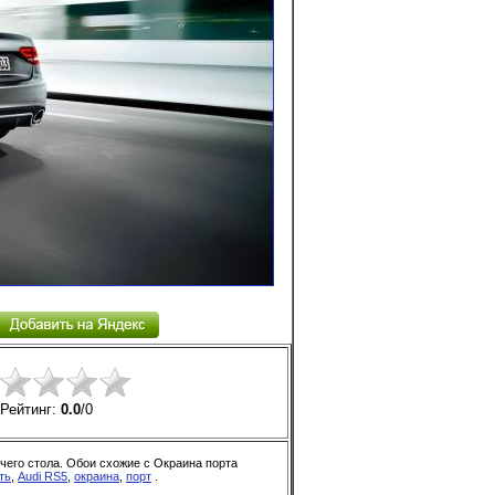
Рейтинг:
0.0
/
0
очего стола. Обои схожие с Окраина порта
ть
,
Audi RS5
,
окраина
,
порт
.