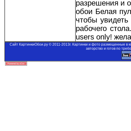
разрешения и о
обои Белая пул
чтобы увидеть 
рабочего стол
users only!
желае
Сайт КартинкиОбои.ру © 2011-2013г. Картинки и фото размещенные в 
авторство и готов по треб