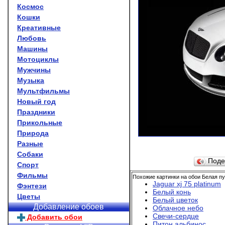
Космос
Кошки
Креативные
Любовь
Машины
Мотоциклы
Мужчины
Музыка
Мультфильмы
Новый год
Праздники
Прикольные
Природа
Разные
Собаки
Поде
Спорт
Фильмы
Похожие картинки на обои Белая пу
Jaguar xj 75 platinum
Фэнтези
Белый конь
Цветы
Белый цветок
Добавление обоев
Облачное небо
Свечи-сердце
Добавить обои
Питон альбинос