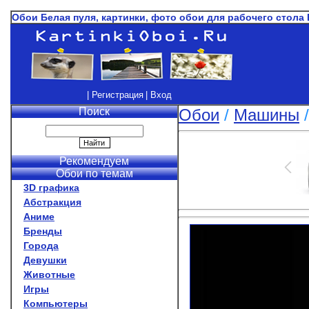
Обои Белая пуля, картинки, фото обои для рабочего стола
| Регистрация
| Вход
Поиск
Обои
/
Машины
Рекомендуем
Обои по темам
3D графика
Абстракция
Аниме
Бренды
Города
Девушки
Животные
Игры
Компьютеры