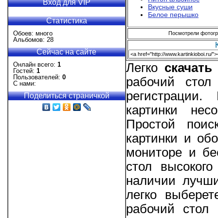
Вход для VIP
Вкусные суши
Белое перышко
Статистика
Обоев: много
Посмотрели фотогра
Альбомов: 28
Сейчас на сайте
Онлайн всего:
1
Легко
скачат
Гостей:
1
Пользователей:
0
рабочий стол
С нами:
регистрации
Поделиться страничкой
картинки нес
Простой поис
картинки и об
мониторе и бес
стол высокого
наличии лучши
легко выберете
рабочий стол 