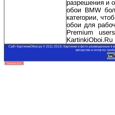
разрешения и о
обои BMW боль
категории, что
обои для рабо
Premium users
KartinkiOboi.Ru
Сайт КартинкиОбои.ру © 2011-2013г. Картинки и фото размещенные в 
авторство и готов по треб