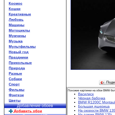
Космос
Кошки
Креативные
Любовь
Машины
Мотоциклы
Мужчины
Музыка
Мультфильмы
Новый год
Праздники
Прикольные
Природа
Разные
Собаки
Поде
Спорт
Фильмы
Похожие картинки на обои BMW бол
Василиск
Фэнтези
Чёрная бабочка
Цветы
BMW R1200C Montau
Добавление обоев
Большая ящерица
На скорости BMW 135
Добавить обои
На пляже BMW 135i