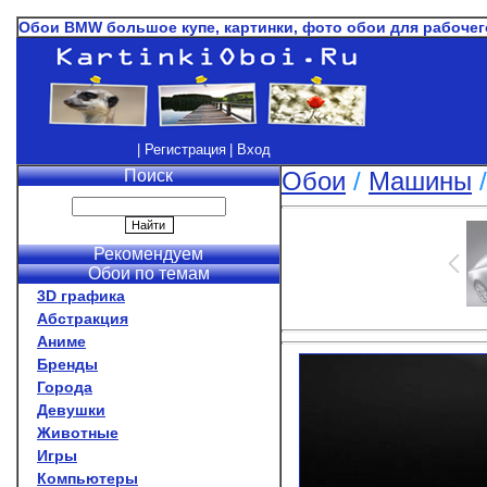
Обои BMW большое купе, картинки, фото обои для рабоче
| Регистрация
| Вход
Поиск
Обои
/
Машины
Рекомендуем
Обои по темам
3D графика
Абстракция
Аниме
Бренды
Города
Девушки
Животные
Игры
Компьютеры