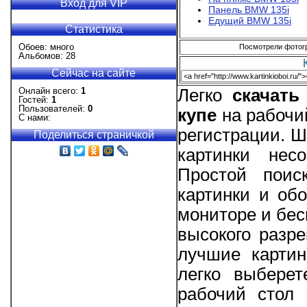
Вход для VIP
Панель BMW 135i
Едущий BMW 135i
Статистика
Обоев: много
Посмотрели фотогра
Альбомов: 28
Сейчас на сайте
Онлайн всего:
1
Легко
скачат
Гостей:
1
Пользователей:
0
купе
на рабочи
С нами:
регистрации. 
Поделиться страничкой
картинки нес
Простой поис
картинки и об
мониторе и бес
высокого разре
лучшие карти
легко выбере
рабочий стол 