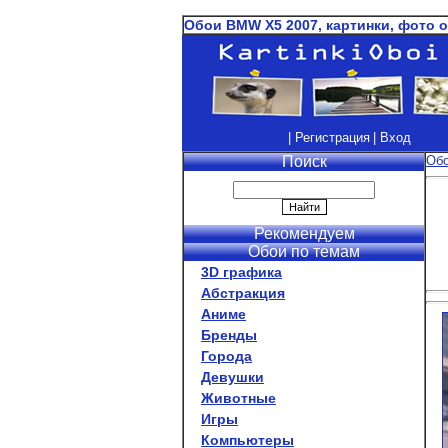
Обои BMW X5 2007, картинки, фото 
| Регистрация
| Вход
Поиск
Об
Рекомендуем
Обои по темам
3D графика
Абстракция
Аниме
Бренды
Города
Девушки
Животные
Игры
Компьютеры