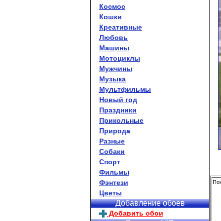
Космос
Кошки
Креативные
Любовь
Машины
Мотоциклы
Мужчины
Музыка
Мультфильмы
Новый год
Праздники
Прикольные
Природа
Разные
Собаки
Спорт
Фильмы
Фэнтези
По
Цветы
Добавление обоев
Добавить обои