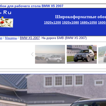
обои для рабочего стола BMW X5 2007
Широкоформатные обои
1920x1200
1920x1080
1680x1050
1600
ои
/
Машины
/
BMW X5 2007
. На дороге БМВ (BMW X5 2007)