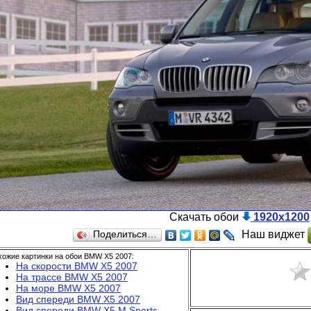
Скачать обои
1920x1200
Наш виджет
Поделиться…
хожие картинки на обои BMW X5 2007:
На скорости BMW X5 2007
На трассе BMW X5 2007
На море BMW X5 2007
Вид спереди BMW X5 2007
Вид спереди BMW X5 M Sports