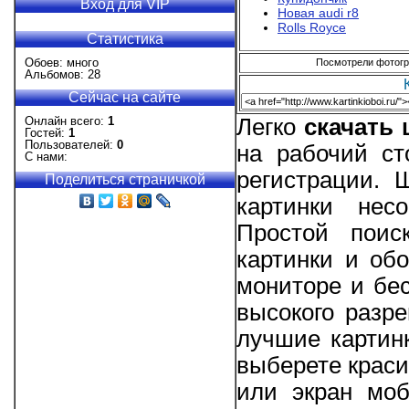
Вход для VIP
Новая audi r8
Rolls Royce
Статистика
Обоев: много
Посмотрели фотогра
Альбомов: 28
Сейчас на сайте
Онлайн всего:
1
Легко
скачать
Гостей:
1
Пользователей:
0
на рабочий ст
С нами:
регистрации.
Поделиться страничкой
картинки нес
Простой поис
картинки и об
мониторе и бес
высокого разре
лучшие картин
выберете краси
или экран моб