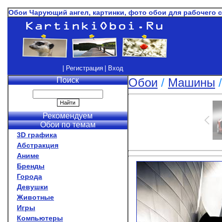
Обои Чарующий ангел, картинки, фото обои для рабочего 
| Регистрация
| Вход
Поиск
Обои
/
Машины
Рекомендуем
Обои по темам
3D графика
Абстракция
Аниме
Бренды
Города
Девушки
Животные
Игры
Компьютеры