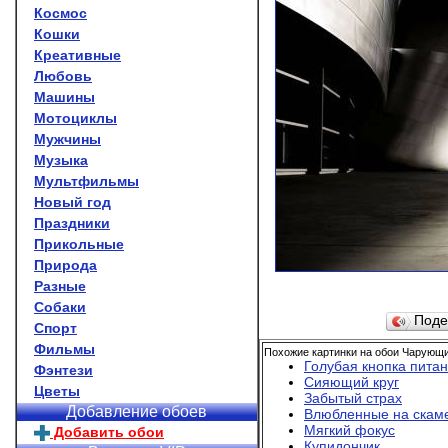
Космос
Кошки
Креативные
Любовь
Машины
Мотоциклы
Мужчины
Музыка
Мультфильмы
Новый год
Праздники
Прикольные
Природа
Разные
Собаки
Поде
Спорт
Фильмы
Похожие картинки на обои Чарующи
Голубая кнопка пита
Фэнтези
Сияющий круг
Цветы
Забытый страх
Добавление обоев
Влюбленные на скам
Мягкий фокус
Добавить обои
Купидончик