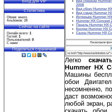
Вид спереди Hummer
Вход для VIP
2008
Вид сбоку Hummer HX
Статистика
Вид сзади Hummer HX
Интерьер Hummer HX
Обоев: много
Альбомов: 28
Hummer HX Concept 
Панель Hummer HX C
Сейчас на сайте
Кнопки Hummer HX C
Салон Hummer HX Co
Онлайн всего:
1
Гостей:
1
Пользователей:
0
Посмотрели фотог
С нами:
Поделиться страничкой
Легко
скача
Hummer HX Co
Машины беспла
обои Двигате
несомненно, п
даст возможно
любой экран, р
скачать обои