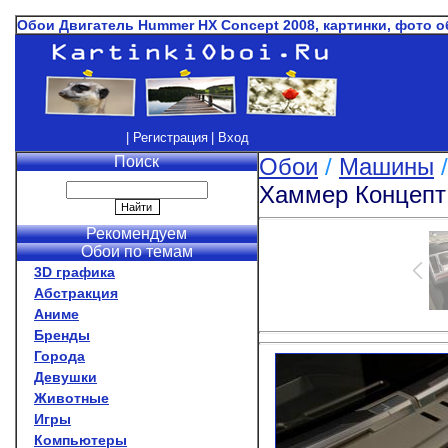
Обои Двигатель Hummer HX Concept 2008, картинки, фото о
| Регистрация
| Вход
Поиск
Обои
/
Машины
Хаммер Концепт
Рекомендуем
Обои по темам
3D графика
Абстракция
Аниме
Бренды
Города
Девушки
Животные
Игры
Компьютеры