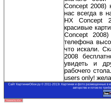
Concept 2008) 
нас всегда в 
HX Concept 2
красивые карт
Concept 2008
телефона высо
что искали. С
2008 бесплатн
увидеть и др
рабочего стол
users only!
желае
Сайт КартинкиОбои.ру © 2011-2013г. Картинки и фото размещенные в 
авторство и готов по треб