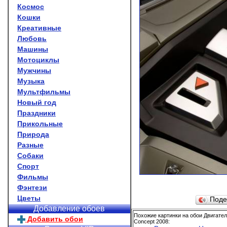
Космос
Кошки
Креативные
Любовь
Машины
Мотоциклы
Мужчины
Музыка
Мультфильмы
Новый год
Праздники
Прикольные
Природа
Разные
Собаки
Спорт
Фильмы
Фэнтези
Цветы
Поде
Добавление обоев
Похожие картинки на обои Двигате
Добавить обои
Concept 2008: