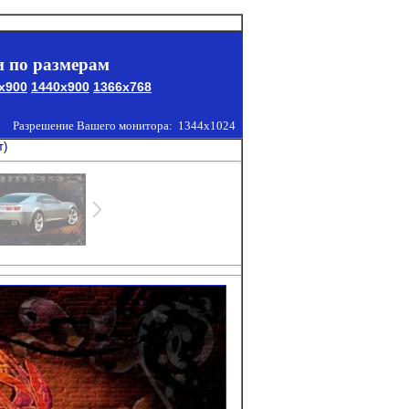
 по размерам
x900
1440x900
1366x768
Разрешение Вашего монитора:
1344x1024
т)