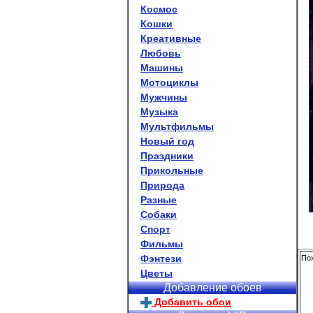
Космос
Кошки
Креативные
Любовь
Машины
Мотоциклы
Мужчины
Музыка
Мультфильмы
Новый год
Праздники
Прикольные
Природа
Разные
Собаки
Спорт
Фильмы
Фэнтези
Пох
Цветы
Добавление обоев
Добавить обои