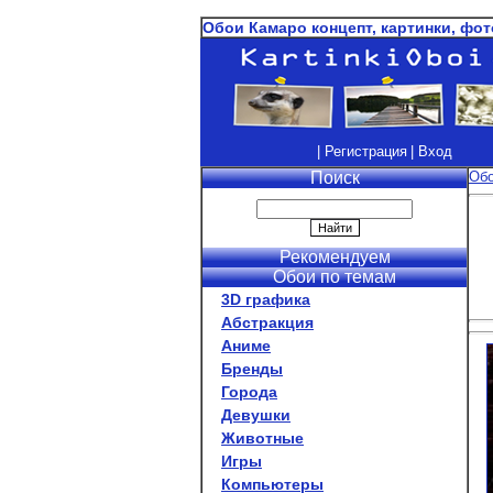
Обои Камаро концепт, картинки, фот
| Регистрация
| Вход
Поиск
Об
Рекомендуем
Обои по темам
3D графика
Абстракция
Аниме
Бренды
Города
Девушки
Животные
Игры
Компьютеры