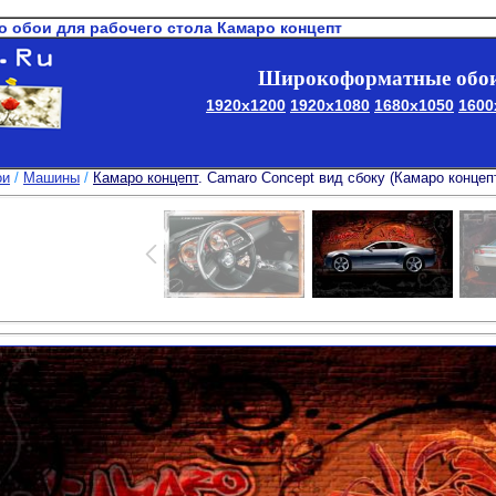
о обои для рабочего стола Камаро концепт
Широкоформатные обои
1920x1200
1920x1080
1680x1050
1600
ои
/
Машины
/
Камаро концепт
. Camaro Concept вид сбоку (Камаро концеп