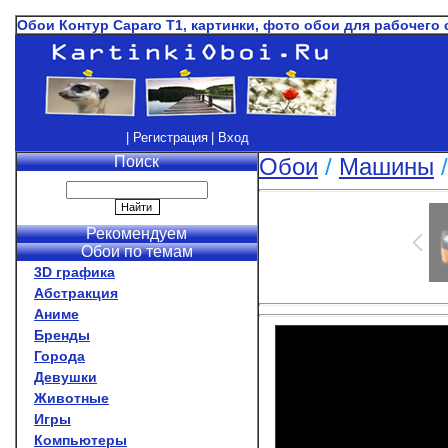
Обои Контур Caparo T1, картинки, фото обои для рабочего 
| Регистрация
| Вход
Поиск
Обои
/
Машины
Рекомендуем
Обои по темам
3D графика
Абстракция
Аниме
Бренды
Города
Девушки
Животные
Игры
Компьютеры