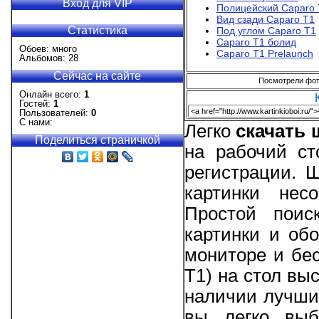
Вход для VIP
Полицейский Caparo 
Вид сзади Caparo T1
Статистика
Под углом Caparo T1
Caparo T1 болид
Обоев: много
Caparo T1 Prelaunch
Альбомов: 28
Сейчас на сайте
Посмотрели фото
Онлайн всего:
1
Гостей:
1
Пользователей:
0
С нами:
Легко
скачать
Поделиться страничкой
на рабочий ст
регистрации. 
картинки нес
Простой поис
картинки и об
мониторе и бес
T1) на стол выс
наличии лучшие
вы легко выб