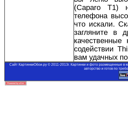
(Caparo T1) 
телефона высо
что искали. С
загляните в д
качественные 
содействии
Thi
вам удачных пои
Сайт КартинкиОбои.ру © 2011-2013г. Картинки и фото размещенные в 
авторство и готов по треб