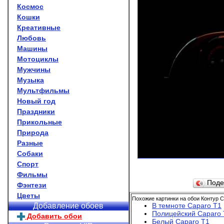
Космос
Кошки
Креативные
Любовь
Машины
Мотоциклы
Мужчины
Музыка
Мультфильмы
Новый год
Праздники
Прикольные
Природа
Разные
Собаки
Спорт
Фильмы
Поде
Фэнтези
Цветы
Похожие картинки на обои Контур C
В темноте Caparo T1
Добавление обоев
Полицейский Caparo 
Добавить обои
Белый Caparo T1