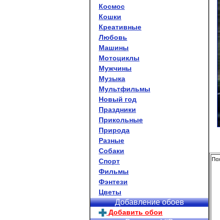
Космос
Кошки
Креативные
Любовь
Машины
Мотоциклы
Мужчины
Музыка
Мультфильмы
Новый год
Праздники
Прикольные
Природа
Разные
Собаки
Пох
Спорт
Фильмы
Фэнтези
Цветы
Добавление обоев
Добавить обои