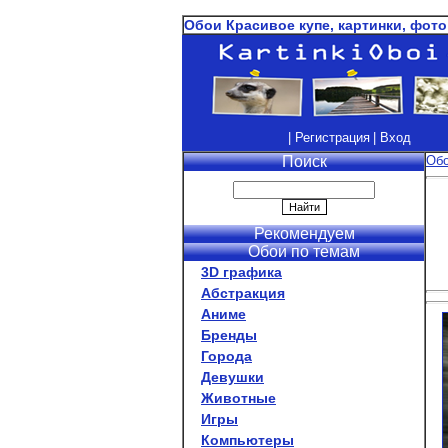
Обои Красивое купе, картинки, фото
| Регистрация
| Вход
Поиск
Об
Рекомендуем
Обои по темам
3D графика
Абстракция
Аниме
Бренды
Города
Девушки
Животные
Игры
Компьютеры