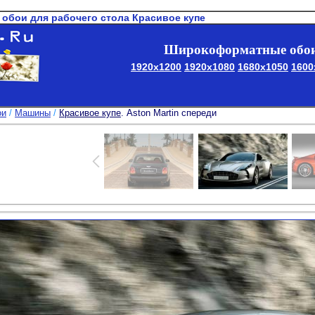
 обои для рабочего стола Красивое купе
Широкоформатные обои
1920x1200
1920x1080
1680x1050
1600
ои
/
Машины
/
Красивое купе
. Aston Martin спереди