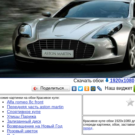
Скачать обои
1920x1080
Наш виджет
Поделиться…
ожие картинки на обои Красивое купе:
Аlfa romeo 8c front
Передняя часть aston martin
Спортивное купе
Улицы Парижа
Зализанный диск
Красивое купе обои 1920x1080 дл
спереди картинки, обои, заставки
Возвращение на Новый Год
перед
.
Розовый цветок