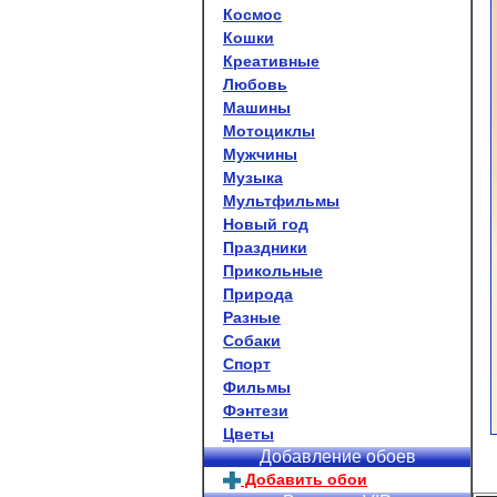
Космос
Кошки
Креативные
Любовь
Машины
Мотоциклы
Мужчины
Музыка
Мультфильмы
Новый год
Праздники
Прикольные
Природа
Разные
Собаки
Спорт
Фильмы
Фэнтези
Цветы
Добавление обоев
Добавить обои