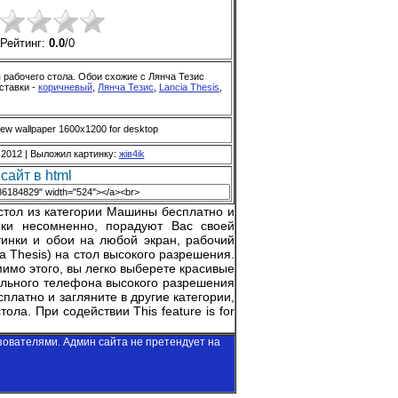
Рейтинг:
0.0
/
0
я рабочего стола. Обои схожие с Лянча Тезис
аставки -
коричневый
,
Лянча Тезис
,
Lancia Thesis
,
iew wallpaper 1600x1200 for desktop
.2012 |
Выложил картинку
:
жiв4ik
сайт в html
стол из категории Машины бесплатно и
нки несомненно, порадуют Вас своей
тинки и обои на любой экран, рабочий
a Thesis) на стол высокого разрешения.
омимо этого, вы легко выберете красивые
бильного телефона высокого разрешения
сплатно и загляните в другие категории,
стола. При содействии
This feature is for
зователями. Админ сайта не претендует на