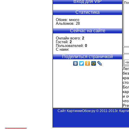
Вход для VIP
Пох
Статистика
Обоев: много
Альбомов: 28
Сейчас на сайте
Онлайн всего:
2
Гостей:
2
Пользователей:
0
С нами:
Поделиться страничкой
Ле
бе
кр
сто
Бол
кар
и о
что
Pre
Сайт КартинкиОбои.ру © 2011-2013г. Карт