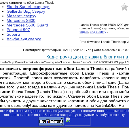
ожие картинки на обои Lancia Thesis:
Skoda Superb спереди
Gallardo Вид Сверху
Maserati сверху
Mercedes S600
Mercedes S600 Guard
Lancia Thesis обои 1600x1200 дл
(Lancia Thesis) картинки, обои, з
Peugeot 907
седан
,
вид сверху
.
Subaru
Альфа вид сверху
Free download Lancia Thesis top v
Посмотрели фотографию : 5211 | Вес: 181.7Kb | Фото в альбоме с 22.02
Код-строчка для вставки в блог или на 
гко
скачать широкоформатные обои Lancia Thesis
на рабочий 
з регистрации. Широкоформатные обои Lancia Thesis и карти
асотой. Простой поиск даст возможность подобрать красивые кар
л на вашем мониторе и бесплатно скачать обои Лянча Тезис (Lanci
ее того, у нас всегда в наличии лучшие картинки Lancia Thesis. П
тинки Лянча Тезис (Lancia Thesis) на рабочий стол или экран мо
бязательно найдете то, что искали. Скачайте обои Lancia Thesis бе
бы увидеть и другие качественные картинки и обои для рабочего 
mium users only!
желаем вам удачных поисков на KartinkiOboi.Ru
инки и фото размещенные в коллекции, загружены нашими постоянными поль
авторство и готов по требованию автора, тут же удалить любую картинку.