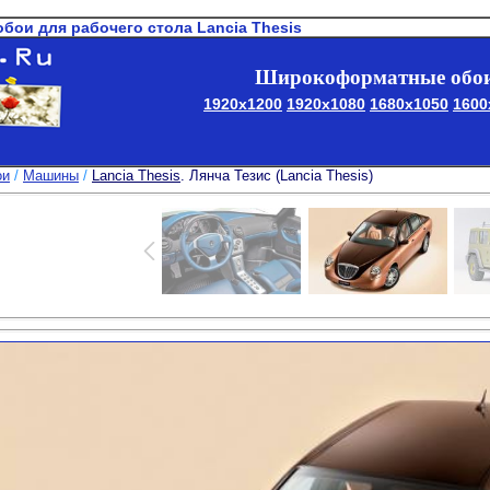
обои для рабочего стола Lancia Thesis
Широкоформатные обои
1920x1200
1920x1080
1680x1050
1600
ои
/
Машины
/
Lancia Thesis
. Лянча Тезис (Lancia Thesis)