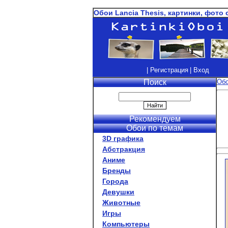
Обои Lancia Thesis, картинки, фото 
| Регистрация
| Вход
Поиск
Об
Рекомендуем
Обои по темам
3D графика
Абстракция
Аниме
Бренды
Города
Девушки
Животные
Игры
Компьютеры