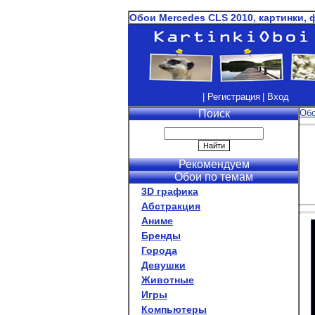
Обои Mercedes CLS 2010, картинки, 
| Регистрация
| Вход
Поиск
Об
Рекомендуем
Обои по темам
3D графика
Абстракция
Аниме
Бренды
Города
Девушки
Животные
Игры
Компьютеры