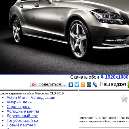
Скачать обои
1920x1080
Наш виджет
Поделиться…
ожие картинки на обои Mercedes CLS 2010:
Aston Martin V8 вид сзади
Хмурый день
Серая трава
Холодные мечты
Деревянный пол
Mercedes CLS 2010 обои 1920x10
Голубоглазый кот
класс картинки, обои, заставки -
Новый партнер