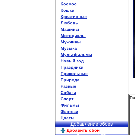
Космос
Кошки
Креативные
Любовь
Машины
Мотоциклы
Мужчины
Музыка
Мультфильмы
Новый год
Праздники
Прикольные
Природа
Разные
Собаки
Пох
Спорт
Фильмы
Фэнтези
Цветы
Добавление обоев
Добавить обои