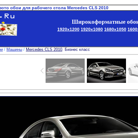
фото обои для рабочего стола Mercedes CLS 2010
Широкоформатные обои
1920x1200
1920x1080
1680x1050
1600
ои
/
Машины
/
Mercedes CLS 2010
. Бизнес класс