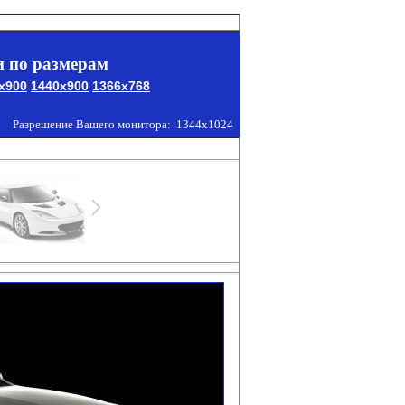
 по размерам
x900
1440x900
1366x768
Разрешение Вашего монитора:
1344x1024