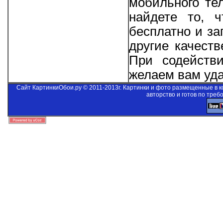
мобильного те
найдете то, ч
бесплатно и за
другие качеств
При содейст
желаем вам уда
Сайт КартинкиОбои.ру © 2011-2013г. Картинки и фото размещенные в 
авторство и готов по треб