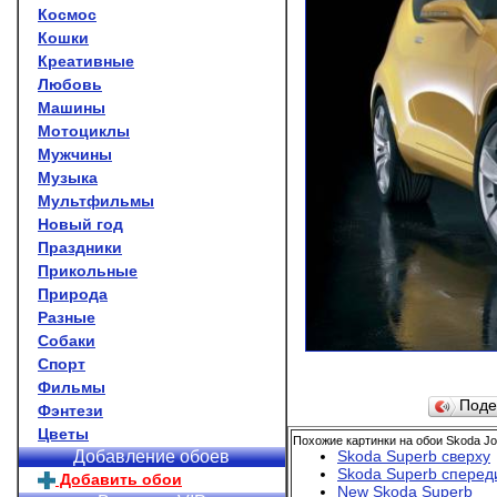
Космос
Кошки
Креативные
Любовь
Машины
Мотоциклы
Мужчины
Музыка
Мультфильмы
Новый год
Праздники
Прикольные
Природа
Разные
Собаки
Спорт
Фильмы
Поде
Фэнтези
Цветы
Похожие картинки на обои Skoda Jo
Skoda Superb сверху
Добавление обоев
Skoda Superb сперед
Добавить обои
New Skoda Superb