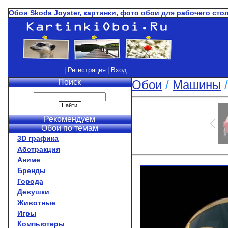
Обои Skoda Joyster, картинки, фото обои для рабочего стол
| Регистрация
| Вход
Поиск
Обои
/
Машины
Рекомендуем
Обои по темам
3D графика
Абстракция
Аниме
Бренды
Города
Девушки
Животные
Игры
Компьютеры