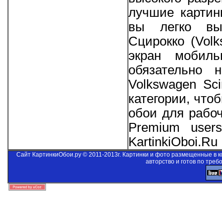
лучшие картин
вы легко выб
Сцирокко (Vol
экран мобиль
обязательно 
Volkswagen Sc
категории, что
обои для рабо
Premium users
KartinkiOboi.Ru
Сайт КартинкиОбои.ру © 2011-2013г. Картинки и фото размещенные в 
авторство и готов по треб