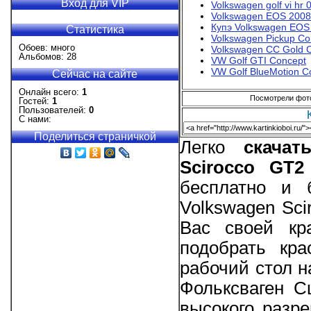
Вход для VIP
Volkswagen golf vi hr 
Volkswagen EOS 2008
Купэ Volkswagen EOS
Статистика
Volkswagen Pickup Co
Обоев: много
Volkswagen CC Gold 
Альбомов: 28
VW Golf GTI Concept
VW Golf BlueMotion C
Сейчас на сайте
Онлайн всего:
1
Посмотрели фотог
Гостей:
1
Пользователей:
0
С нами:
Поделиться страничкой
Легко
скача
Scirocco GT2
бесплатно и 
Volkswagen Sci
Вас своей кр
подобрать кр
рабочий стол н
Фольксваген С
высокого разре