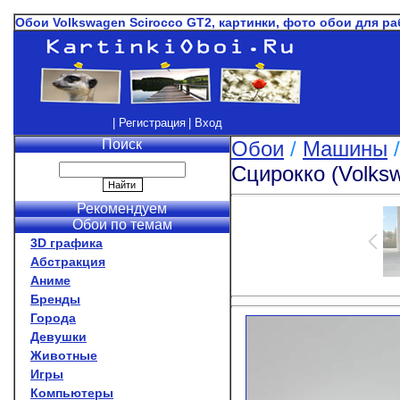
Обои Volkswagen Scirocco GT2, картинки, фото обои для ра
| Регистрация
| Вход
Поиск
Обои
/
Машины
Сцирокко (Volks
Рекомендуем
Обои по темам
3D графика
Абстракция
Аниме
Бренды
Города
Девушки
Животные
Игры
Компьютеры