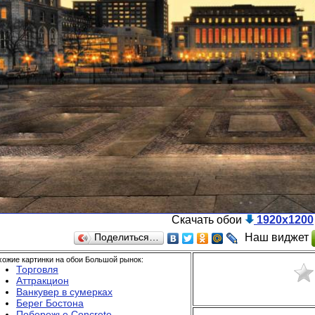
Скачать обои
1920x1200
Наш виджет
Поделиться…
ожие картинки на обои Большой рынок:
Торговля
Аттракцион
Ванкувер в сумерках
Берег Бостона
Побережье Concrete