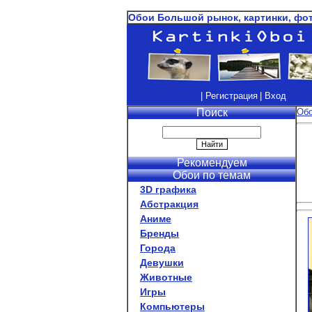
Обои Большой рынок, картинки, фо
| Регистрация
| Вход
Поиск
Об
Рекомендуем
Обои по темам
3D графика
Абстракция
Аниме
Бренды
Города
Девушки
Животные
Игры
Компьютеры