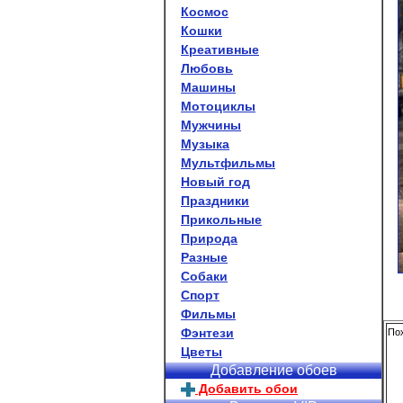
Космос
Кошки
Креативные
Любовь
Машины
Мотоциклы
Мужчины
Музыка
Мультфильмы
Новый год
Праздники
Прикольные
Природа
Разные
Собаки
Спорт
Фильмы
Фэнтези
Пох
Цветы
Добавление обоев
Добавить обои