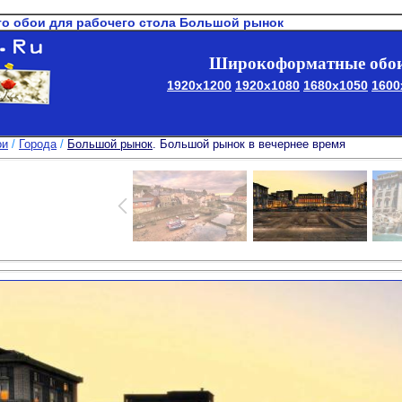
то обои для рабочего стола Большой рынок
Широкоформатные обои
1920x1200
1920x1080
1680x1050
1600
ои
/
Города
/
Большой рынок
. Большой рынок в вечернее время