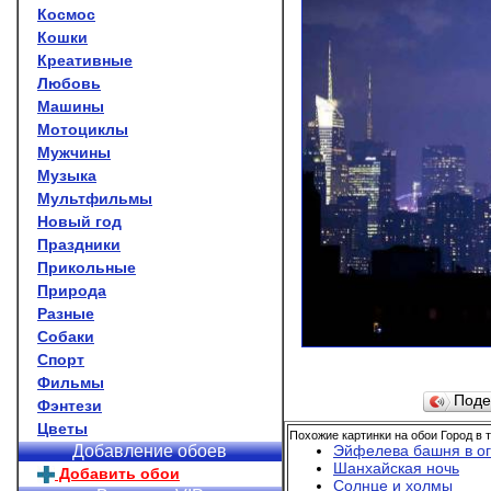
Космос
Кошки
Креативные
Любовь
Машины
Мотоциклы
Мужчины
Музыка
Мультфильмы
Новый год
Праздники
Прикольные
Природа
Разные
Собаки
Спорт
Фильмы
Поде
Фэнтези
Цветы
Похожие картинки на обои Город в 
Эйфелева башня в о
Добавление обоев
Шанхайская ночь
Добавить обои
Солнце и холмы