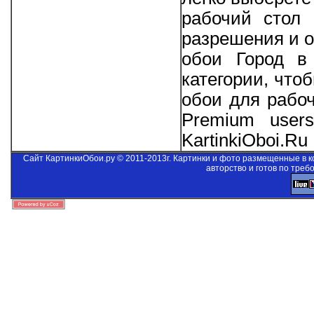
рабочий стол 
разрешения и о
обои Город в
категории, что
обои для рабо
Premium users
KartinkiOboi.Ru
Сайт КартинкиОбои.ру © 2011-2013г. Картинки и фото размещенные в 
авторство и готов по треб