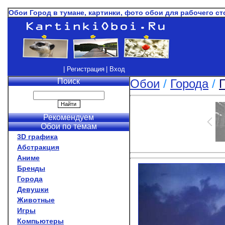
Обои Город в тумане, картинки, фото обои для рабочего ст
| Регистрация
| Вход
Поиск
Обои
/
Города
/
Рекомендуем
Обои по темам
3D графика
Абстракция
Аниме
Бренды
Города
Девушки
Животные
Игры
Компьютеры