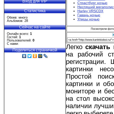
Вход для VIP
Страстбург ночью
Неспящий мегаполис
Статистика
Harley VRSCDX
Гавань ночью
Обоев: много
Улицы ночью
Альбомов: 28
Сейчас на сайте
Посмотрели фотог
Онлайн всего:
1
Гостей:
1
Пользователей:
0
С нами:
Легко
скачать
Поделиться страничкой
на рабочий ст
регистрации.
картинки нес
Простой поис
картинки и об
мониторе и бес
на стол высоко
наличии лучшие
легко выберете