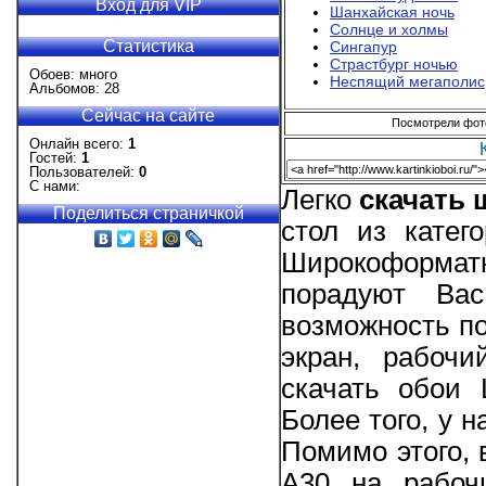
Вход для VIP
Шанхайская ночь
Солнце и холмы
Статистика
Сингапур
Страстбург ночью
Обоев: много
Неспящий мегаполис
Альбомов: 28
Сейчас на сайте
Посмотрели фотог
Онлайн всего:
1
Гостей:
1
Пользователей:
0
С нами:
Легко
скачать
Поделиться страничкой
стол из катег
Широкоформат
порадуют Вас
возможность по
экран, рабоч
скачать обои 
Более того, у 
Помимо этого, 
A30 на рабоч