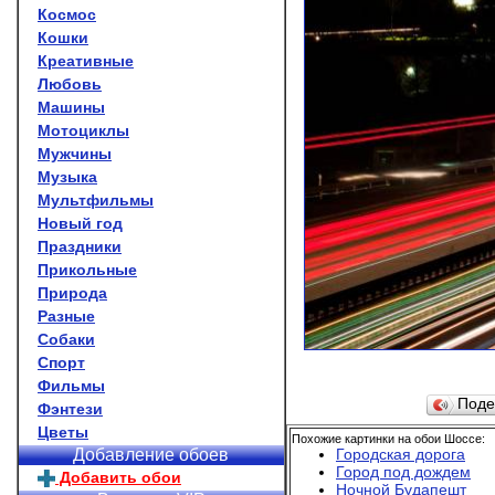
Космос
Кошки
Креативные
Любовь
Машины
Мотоциклы
Мужчины
Музыка
Мультфильмы
Новый год
Праздники
Прикольные
Природа
Разные
Собаки
Спорт
Фильмы
Поде
Фэнтези
Цветы
Похожие картинки на обои Шоссе:
Городская дорога
Добавление обоев
Город под дождем
Добавить обои
Ночной Будапешт