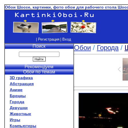
Обои Шоссе, картинки, фото обои для рабочего стола Шос
| Регистрация
| Вход
Поиск
Обои
/
Города
/
Рекомендуем
Обои по темам
3D графика
Абстракция
Аниме
Бренды
Города
Девушки
Животные
Игры
Компьютеры