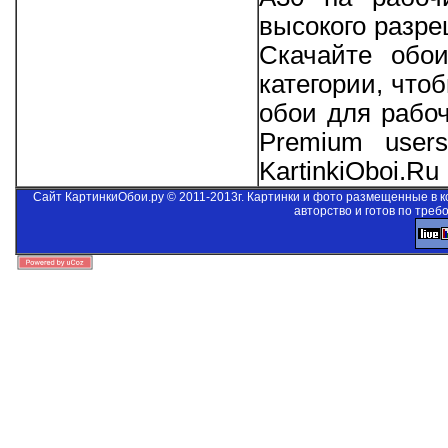
высокого разре
Скачайте обо
категории, что
обои для рабо
Premium users
KartinkiOboi.Ru
Сайт КартинкиОбои.ру © 2011-2013г. Картинки и фото размещенные в 
авторство и готов по треб