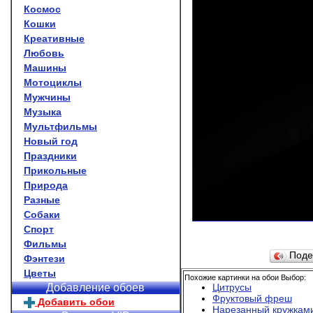
Космос
Кошки
Креативные
Любовь
Машины
Мотоциклы
Мужчины
Музыка
Мультфильмы
Новый год
Праздники
Прикольные
Природа
Разные
Собаки
Спорт
Фильмы
Поде
Фэнтези
Цветы
Похожие картинки на обои Выбор:
Цитрусы
Добавление обоев
Фруктовый фреш
Добавить обои
Нарезанный кружкам