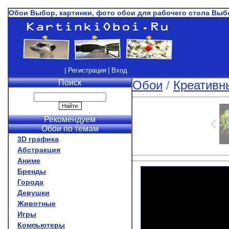
Обои Выбор, картинки, фото обои для рабочего стола Выб
| Регистрация
| Вход
Поиск
Обои
/
Креативн
Рекомендуем
Обои по темам
3D графика
Абстракция
Аниме
Бренды
Города
Девушки
Животные
Игры
Компьютеры