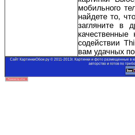
мобильного те
найдете то, чт
загляните в д
качественные 
содействии
Thi
вам удачных пои
Сайт КартинкиОбои.ру © 2011-2013г. Картинки и фото размещенные в 
авторство и готов по треб