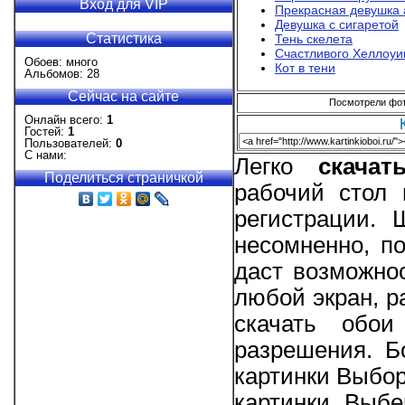
Вход для VIP
Прекрасная девушка
Девушка с сигаретой
Статистика
Тень скелета
Счастливого Хеллоуи
Обоев: много
Кот в тени
Альбомов: 28
Сейчас на сайте
Посмотрели фото
Онлайн всего:
1
Гостей:
1
Пользователей:
0
С нами:
Легко
скача
Поделиться страничкой
рабочий стол 
регистрации.
несомненно, п
даст возможно
любой экран, р
скачать обо
разрешения. Б
картинки Выбор
картинки Выбе