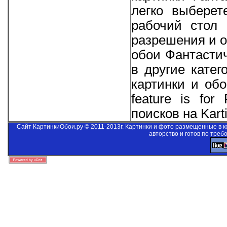
легко выберет
рабочий стол 
разрешения и о
обои Фантастич
в другие катег
картинки и об
feature is for
поисков на Kart
Сайт КартинкиОбои.ру © 2011-2013г. Картинки и фото размещенные в 
авторство и готов по треб