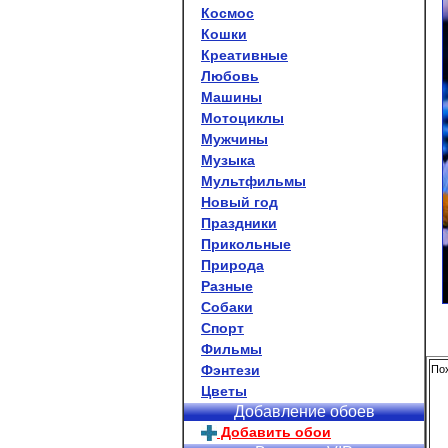
Космос
Кошки
Креативные
Любовь
Машины
Мотоциклы
Мужчины
Музыка
Мультфильмы
Новый год
Праздники
Прикольные
Природа
Разные
Собаки
Спорт
Фильмы
Фэнтези
Пох
Цветы
Добавление обоев
Добавить обои