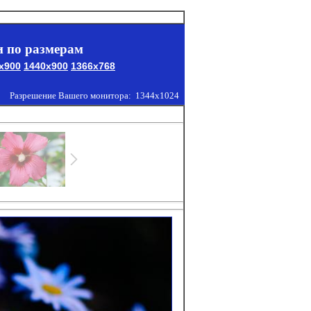
 по размерам
x900
1440x900
1366x768
Разрешение Вашего монитора:
1344x1024