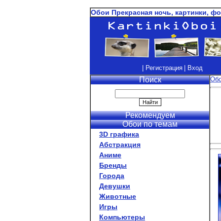
Обои Прекрасная ночь, картинки, фо
| Регистрация
| Вход
Поиск
Об
Рекомендуем
Обои по темам
3D графика
Абстракция
Аниме
Бренды
Города
Девушки
Животные
Игры
Компьютеры