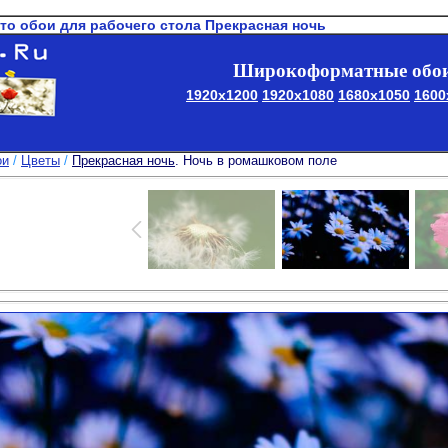
то обои для рабочего стола Прекрасная ночь
Широкоформатные обои
1920x1200
1920x1080
1680x1050
1600
ои
/
Цветы
/
Прекрасная ночь
. Ночь в ромашковом поле