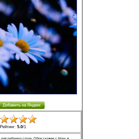
Рейтинг:
5.0
/
1
 для рабочего стола. Обои схожие с Ночь в