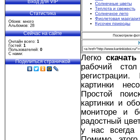
Вход для VIP
Солнечные цветы
Теплота и свежесть
Статистика
Солнечное лето
Фиолетовая маргарит
Обоев: много
Кусочек природы
Альбомов: 28
Сейчас на сайте
Посмотрели фотог
Онлайн всего:
1
Гостей:
1
Пользователей:
0
С нами:
Легко
скачат
Поделиться страничкой
рабочий стол
регистрации
картинки нес
Простой поис
картинки и об
мониторе и б
радостный цвет
у нас всегда
Помимо этого