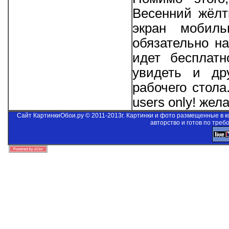
Весенний жёлт
экран мобиль
обязательно на
идет бесплатн
увидеть и др
рабочего стол
users only!
желае
Сайт КартинкиОбои.ру © 2011-2013г. Картинки и фото размещенные в 
авторство и готов по треб