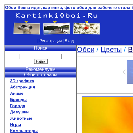
Обои Весна идет, картинки, фото обои для рабочего стола 
| Регистрация
| Вход
Поиск
Обои
/
Цветы
/
В
Рекомендуем
Обои по темам
3D графика
Абстракция
Аниме
Бренды
Города
Девушки
Животные
Игры
Компьютеры