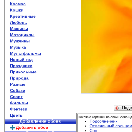
Космос
Кошки
Креативные
Любовь
Машины
Мотоциклы
Мужчины
Музыка
Мультфильмы
Новый год
Праздники
Прикольные
Природа
Разные
Собаки
Спорт
Фильмы
Поде
Фэнтези
Цветы
Похожие картинки на обои Весна ид
Подсолнечник
Добавление обоев
Отмеченный солнце
Добавить обои
Сон