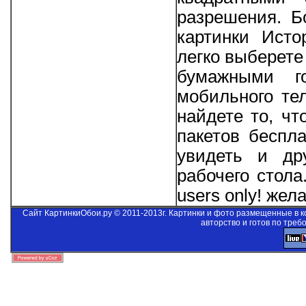
разрешения. Б
картинки Исто
легко выберете
бумажными г
мобильного те
найдете то, ч
пакетов беспла
увидеть и др
рабочего стол
users only!
желае
Сайт КартинкиОбои.ру © 2011-2013г. Картинки и фото размещенные в 
авторство и готов по треб