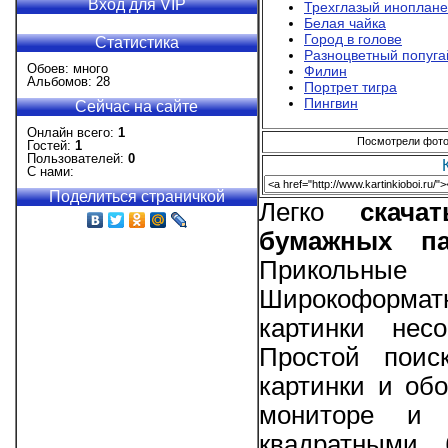
Вход для VIP
Трехглазый иноплан
Белая чайка
Город в голове
Статистика
Разноцветный попуга
Обоев: много
Филин
Альбомов: 28
Портрет тигра
Пингвин
Сейчас на сайте
Онлайн всего:
1
Посмотрели фотог
Гостей:
1
Пользователей:
0
С нами:
Поделиться страничкой
Легко
скач
бумажных па
Прикольные
Широкоформат
картинки нес
Простой поис
картинки и об
мониторе и 
квадратными 