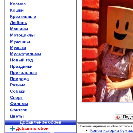
Космос
Кошки
Креативные
Любовь
Машины
Мотоциклы
Мужчины
Музыка
Мультфильмы
Новый год
Праздники
Прикольные
Природа
Разные
Собаки
Спорт
Фильмы
Фэнтези
Цветы
Поде
Добавление обоев
Похожие картинки на обои История
Добавить обои
Конец истории бумаж