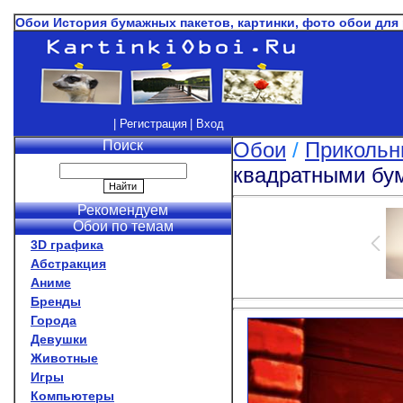
Обои История бумажных пакетов, картинки, фото обои для
| Регистрация
| Вход
Поиск
Обои
/
Прикольн
квадратными бу
Рекомендуем
Обои по темам
3D графика
Абстракция
Аниме
Бренды
Города
Девушки
Животные
Игры
Компьютеры