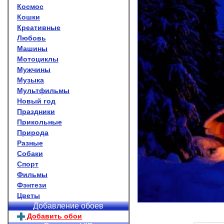
Космос
Кошки
Креативные
Любовь
Машины
Мотоциклы
Мужчины
Музыка
Мультфильмы
Новый год
Праздники
Прикольные
Природа
Разные
Собаки
Спорт
Фильмы
Фэнтези
Цветы
Добавление обоев
Добавить обои