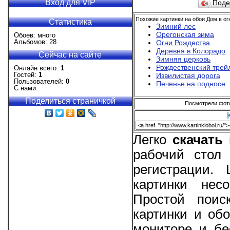
Вход для VIP
Поде
Похожие картинки на обои Дом в ог
Статистика
Зимний лес
Орегонская зима
Обоев: много
Альбомов: 28
Огни Рождества
Деревня в Колорадо
Сейчас на сайте
Зимняя церковь
Рождественский трей
Онлайн всего:
1
Гостей:
1
Извилистая дорога
Пользователей:
0
Печенье на подносе
С нами:
Поделиться страничкой
Посмотрели фотог
Легко
скачать
рабочий стол 
регистрации.
картинки нес
Простой поис
картинки и об
мониторе и бе