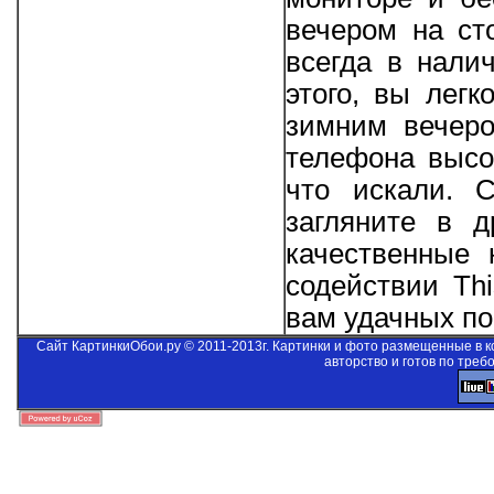
вечером на ст
всегда в нали
этого, вы лег
зимним вечеро
телефона высо
что искали. 
загляните в д
качественные 
содействии
Thi
вам удачных пои
Сайт КартинкиОбои.ру © 2011-2013г. Картинки и фото размещенные в 
авторство и готов по треб