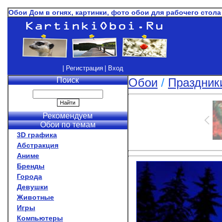
Обои Дом в огнях, картинки, фото обои для рабочего стола
| Регистрация
| Вход
Поиск
Обои
/
Праздник
Рекомендуем
Обои по темам
3D графика
Абстракция
Аниме
Бренды
Города
Девушки
Животные
Игры
Компьютеры