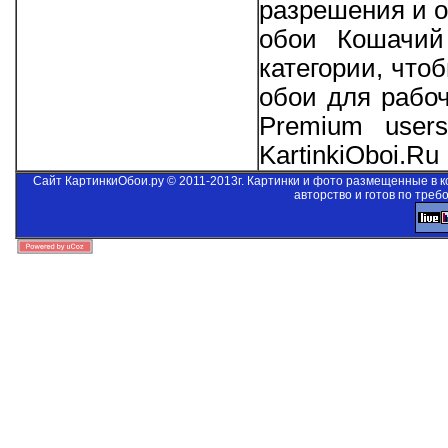
разрешения и о
обои Кошачий
категории, что
обои для рабо
Premium users
KartinkiOboi.Ru
Сайт КартинкиОбои.ру © 2011-2013г. Картинки и фото размещенные в 
авторство и готов по треб