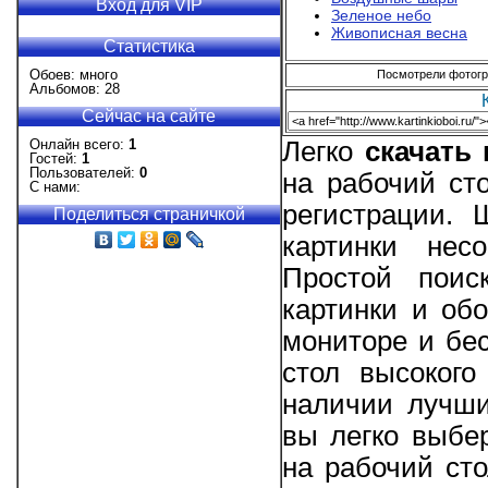
Вход для VIP
Зеленое небо
Живописная весна
Статистика
Обоев: много
Посмотрели фотогра
Альбомов: 28
Сейчас на сайте
Онлайн всего:
1
Легко
скачать
Гостей:
1
Пользователей:
0
на рабочий ст
С нами:
регистрации.
Поделиться страничкой
картинки нес
Простой поис
картинки и об
мониторе и бес
стол высокого
наличии лучши
вы легко выбе
на рабочий ст