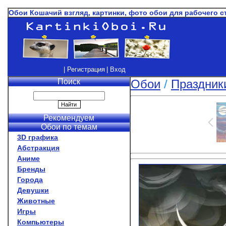
Обои Кошачий взгляд, картинки, фото обои для рабочего 
| Регистрация
| Вход
Поиск
Обои
/
Праздник
Рекомендуем
Обои по темам
3D графика
Абстракция
Аниме
Бренды
Города
Девушки
Животные
Игры
Компьютеры