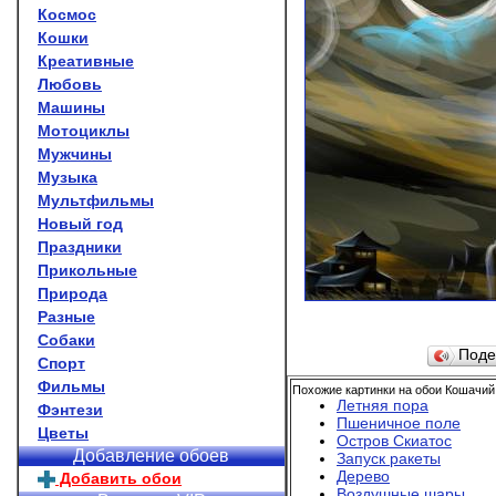
Космос
Кошки
Креативные
Любовь
Машины
Мотоциклы
Мужчины
Музыка
Мультфильмы
Новый год
Праздники
Прикольные
Природа
Разные
Собаки
Поде
Спорт
Фильмы
Похожие картинки на обои Кошачий 
Летняя пора
Фэнтези
Пшеничное поле
Цветы
Остров Скиатос
Добавление обоев
Запуск ракеты
Дерево
Добавить обои
Воздушные шары