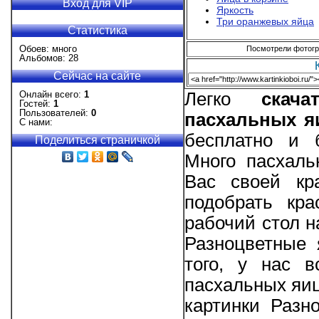
Вход для VIP
Яркость
Три оранжевых яйца
Статистика
Обоев: много
Посмотрели фотогра
Альбомов: 28
Сейчас на сайте
Онлайн всего:
1
Легко
скач
Гостей:
1
Пользователей:
0
пасхальных я
С нами:
бесплатно и 
Поделиться страничкой
Много пасхаль
Вас своей кр
подобрать кр
рабочий стол н
Разноцветные 
того, у нас 
пасхальных яиц
картинки Разн