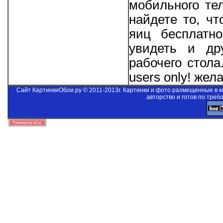
мобильного те
найдете то, ч
яиц бесплатно
увидеть и др
рабочего стол
users only!
желае
Сайт КартинкиОбои.ру © 2011-2013г. Картинки и фото размещенные в 
авторство и готов по треб