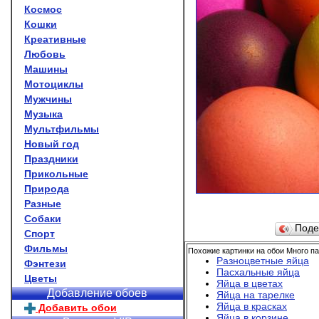
Космос
Кошки
Креативные
Любовь
Машины
Мотоциклы
Мужчины
Музыка
Мультфильмы
Новый год
Праздники
Прикольные
Природа
Разные
Собаки
Поде
Спорт
Фильмы
Похожие картинки на обои Много п
Разноцветные яйца
Фэнтези
Пасхальные яйца
Цветы
Яйца в цветах
Добавление обоев
Яйца на тарелке
Яйца в красках
Добавить обои
Яйца в корзине