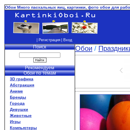
Обои Много пасхальных яиц, картинки, фото обои для раб
| Регистрация
| Вход
Поиск
Обои
/
Праздник
Рекомендуем
Обои по темам
3D графика
Абстракция
Аниме
Бренды
Города
Девушки
Животные
Игры
Компьютеры